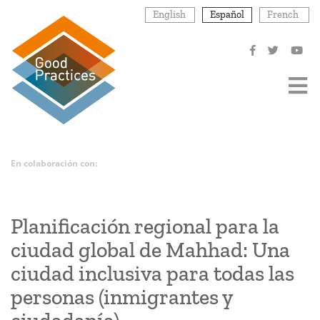
Pasar
English
Español
French
al
contenido
principal
En colaboración con:
Planificación regional para la
ciudad global de Mahhad: Una
ciudad inclusiva para todas las
personas (inmigrantes y