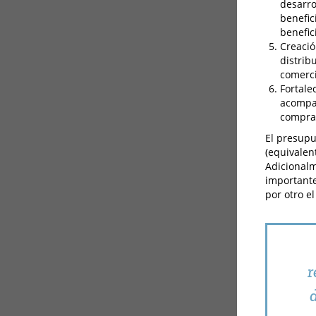
desarro
benefic
benefic
Creació
distrib
comerci
Fortale
acompañ
compra 
El presupu
(equivalen
Adicionalm
importante
por otro el
r