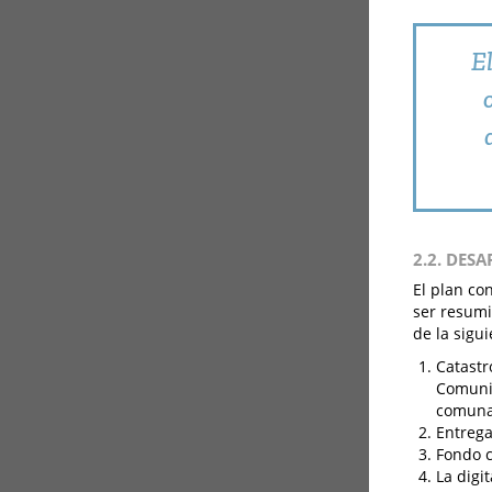
E
2.2. DES
El plan co
ser resum
de la sigu
Catastr
Comunit
comuna
Entrega
Fondo c
La digi