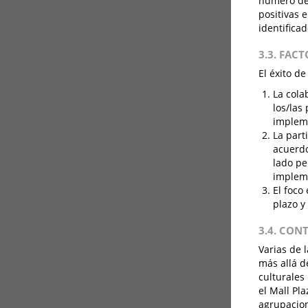
número de 
positivas 
identificad
3.3. FAC
El éxito d
La cola
los/las
implem
La part
acuerdo
lado pe
implem
El foco
plazo y
3.4. CON
Varias de 
más allá d
culturales
el Mall Pl
agrupacion