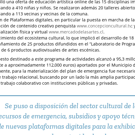
lló una oferta de educación artística online de las 15 disciplinas i
iando a 410 niñas y niños. Se realizaron además 20 talleres abiert
iando a 113 vecinas y vecinas de la comuna.
n de Plataformas digitales, en particular la puesta en marcha de l
ución de contenido creativo penquista
www.concepcioncultural.tv
;
alización física y virtual
www.mercadodelasartes.cl
.
cimiento del ecosistema cultural, lo que implicó el desarrollo de 1
amiento de 25 productos difundidos en el “Laboratorio de Program
de 6 productos audiovisuales de artes escénicas.
esto destinado a este programa de actividades alcanzó a 95,3 mill
te a aproximadamente 112,000 euros) aportados por el Municipio 
ente, para la materialización del plan de emergencia fue necesari
 trabajo relacional, buscando por un lado la más amplia participaci
 trabajo colaborativo con instituciones públicas y privadas.
Se puso a disposición del sector cultural de 
ecursos de emergencia, subsidios y apoyo téc
de nuevas plataformas digitales para la exhibic