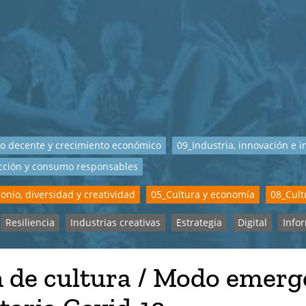
o decente y crecimiento económico
09_Industria, innovación e i
cción y consumo responsables
onio, diversidad y creatividad
05_Cultura y economía
08_Cult
Resiliencia
Industrias creativas
Estrategia
Digital
Info
n de cultura / Modo emerg