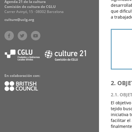
Agenda 21 de la cultura
desarrolla
Comisión de cultura de CGLU
que dificu
Carrer Avinyó, 15 · 08002 Barcelona
a trabajad
culture@uclg.org
En colaboración con:
2. OBJ
2.1. OBJE
El objetiv
tejido bus
iniciativa 
facilitar e
finalmente