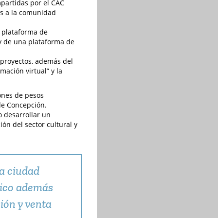
mpartidas por el CAC
os a la comunidad
a plataforma de
 y de una plataforma de
8 proyectos, además del
ación virtual” y la
ones de pesos
de Concepción.
o desarrollar un
ón del sector cultural y
la ciudad
nico además
ión y venta