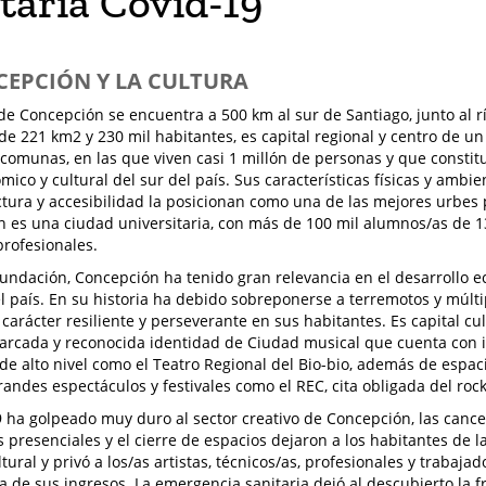
taria Covid-19
CEPCIÓN Y LA CULTURA
de Concepción se encuentra a 500 km al sur de Santiago, junto al r
 de 221 km2 y 230 mil habitantes, es capital regional y centro de 
 comunas, en las que viven casi 1 millón de personas y que consti
mico y cultural del sur del país. Sus características físicas y ambie
ctura y accesibilidad la posicionan como una de las mejores urbes p
 es una ciudad universitaria, con más de 100 mil alumnos/as de 1
profesionales.
undación, Concepción ha tenido gran relevancia en el desarrollo ec
el país. En su historia ha debido sobreponerse a terremotos y múlti
carácter resiliente y perseverante en sus habitantes. Es capital cul
rcada y reconocida identidad de Ciudad musical que cuenta con i
 de alto nivel como el Teatro Regional del Bio-bio, además de espa
randes espectáculos y festivales como el REC, cita obligada del rock
9 ha golpeado muy duro al sector creativo de Concepción, las cance
s presenciales y el cierre de espacios dejaron a los habitantes de l
tural y privó a los/as artistas, técnicos/as, profesionales y trabaja
iva de sus ingresos. La emergencia sanitaria dejó al descubierto la 