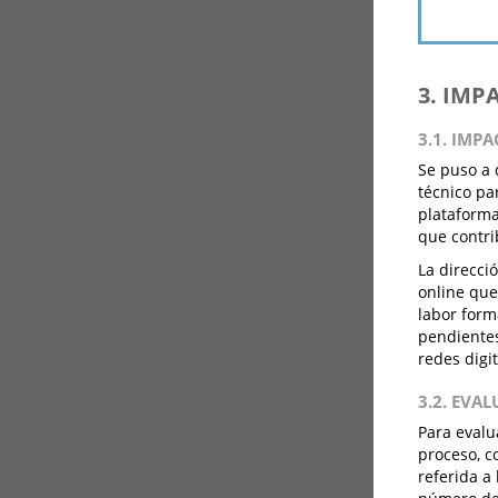
3. IMP
3.1. IMP
Se puso a 
técnico pa
plataforma
que contri
La direcci
online que
labor form
pendientes
redes digi
3.2. EVA
Para evalu
proceso, c
referida a