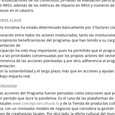
visualizaciones de los contenidos, jornadas de evaluación particip
en RRSS, además de las métricas de impacto en RRSS y números de 
os/as en el catastro.
TORES CLAVE
e la iniciativa ha estado determinado básicamente por 3 factores cla
boración entre todos los actores involucrados, tanto las institucio
 propios/as beneficiarios/as del programa, que han tenido a su car
entación de
icipación ha sido muy importante, pues ha permitido que el progr
 a las prioridades consensuadas por los propios actores del secto
rtinencia de las acciones planteadas y por otro, adherencia al pr
entación.
 en la sostenibilidad y el largo plazo, más que en acciones y ayudas
 bajo impacto real.
TINUIDAD
las acciones del Programa fueron pensadas como soluciones que 
el período que dure la pandemia. Es el caso de las plataformas de
 locales
www.concepcioncultural.tv
y de la Tienda de productos cul
aza, con un innovador modelo de negocios que considera la gestión 
es de creativos/as locales. Por otro lado, la oferta cultural del mu