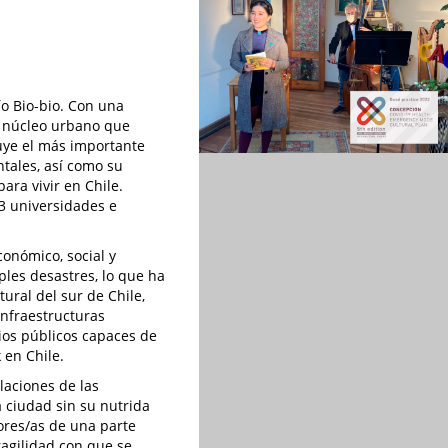
ío Bio-bio. Con una
un núcleo urbano que
tuye el más importante
ntales, así como su
ara vivir en Chile.
3 universidades e
onómico, social y
ples desastres, lo que ha
tural del sur de Chile,
nfraestructuras
cios públicos capaces de
 en Chile.
laciones de las
a ciudad sin su nutrida
dores/as de una parte
fragilidad con que se