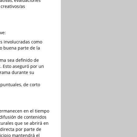
ativas, evaluaciones
creativos/as
ve:
nes involucradas como
go buena parte de la
ama sea definido de
r. Esto aseguró por un
ograma durante su
 puntuales, de corto
permanecen en el tiempo
 difusión de contenidos
turales que se abrirá en
directa por parte de
nicipio mantendrá el