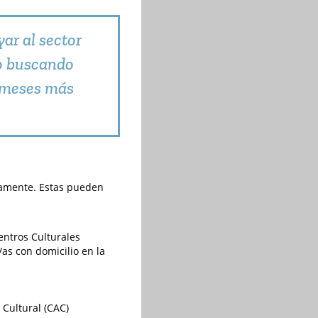
ar al sector
do buscando
s meses más
ivamente. Estas pueden
entros Culturales
as con domicilio en la
o Cultural (CAC)