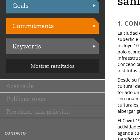
sani
Goals
Practices
1. CON
Commitments
La ciudad 
superficie
Keywords
incluye 10
polo econó
infraestru
Concepción
Mostrar resultados
institutos 
Desde su f
Acerca de
cultural d
Main
forjado un 
Publicaciones
navigation
con una ma
culturales
Proponer una práctica
albergar g
El Covid-1
actividade
agenda cul
CONTACTO
significat