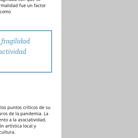
ormalidad fue un factor
s como
 fragilidad
actividad
los puntos críticos de su
uros de la pandemia. La
ento a la asociatividad,
n artística local y
cultura.