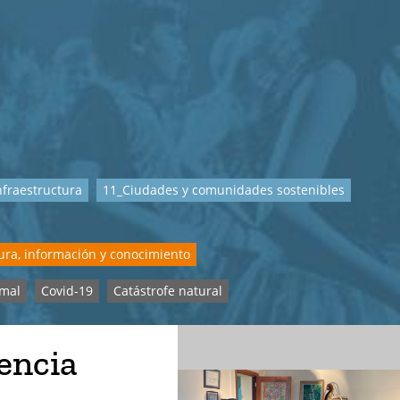
nfraestructura
11_Ciudades y comunidades sostenibles
ura, información y conocimiento
rmal
Covid-19
Catástrofe natural
encia