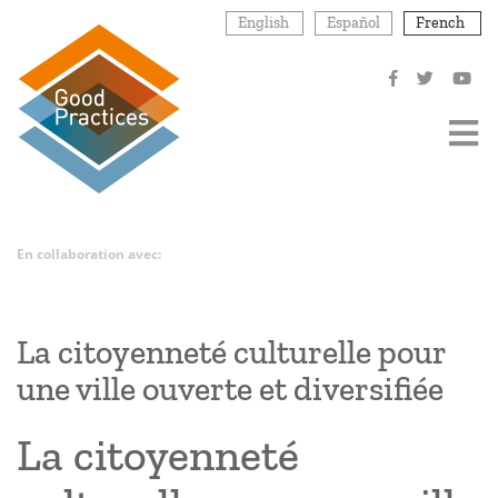
Aller
English
Español
French
au
contenu
principal
En collaboration avec:
La citoyenneté culturelle pour
une ville ouverte et diversifiée
La citoyenneté