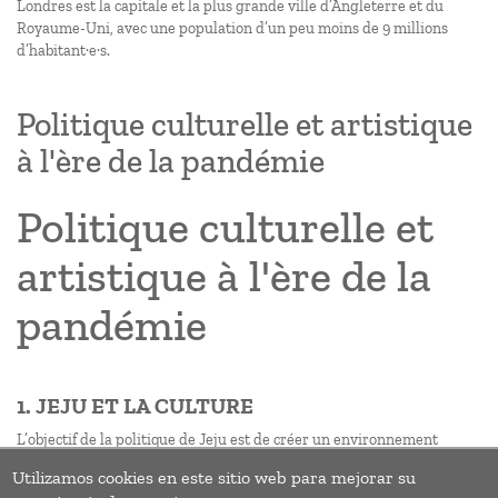
Londres est la capitale et la plus grande ville d’Angleterre et du
Royaume-Uni, avec une population d’un peu moins de 9 millions
d’habitant·e·s.
Politique culturelle et artistique
à l'ère de la pandémie
Politique culturelle et
artistique à l'ère de la
pandémie
1. JEJU ET LA CULTURE
L’objectif de la politique de Jeju est de créer un environnement
favorable à la culture qui soutienne les oeuvres créatives des artistes
Utilizamos cookies en este sitio web para mejorar su
et permette aux habitant·e·s de profiter pleinement d’un éventail