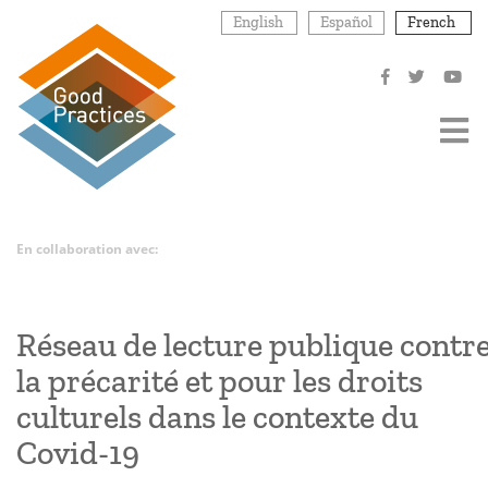
Aller
English
Español
French
au
contenu
principal
En collaboration avec:
Réseau de lecture publique contr
la précarité et pour les droits
culturels dans le contexte du
Covid-19