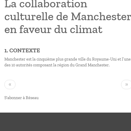
La collaboration
culturelle de Mancheste
en faveur du climat
1. CONTEXTE
Manchester est la cinquième plus grande ville du Royaume-Uni et l’une
des 10 autorités composant la région du Grand Manchester.
Pagination
Page
Pa
‹‹
››
précédente
sui
S'abonner à Réseau