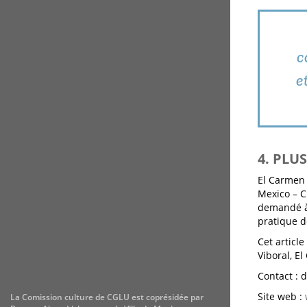
c
e
4. PLU
El Carmen 
Mexico – Cu
demandé à
pratique d
Cet article
Viboral, E
Contact : 
Site web :
La Comission culture de CGLU est coprésidée par