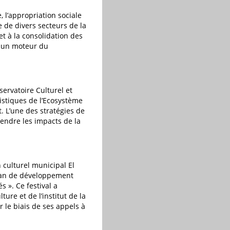
, l’appropriation sociale
e de divers secteurs de la
et à la consolidation des
nt un moteur du
servatoire Culturel et
ristiques de l’Ecosystème
. L’une des stratégies de
rendre les impacts de la
n culturel municipal El
plan de développement
 ». Ce festival a
ure et de l’institut de la
 le biais de ses appels à