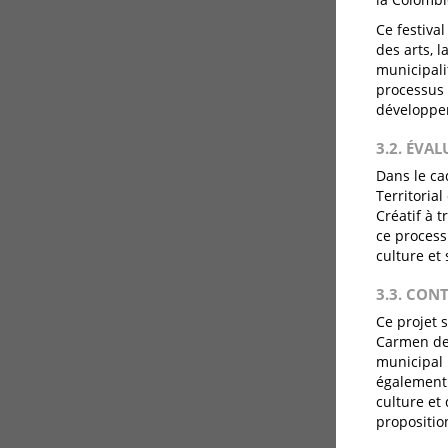
Ce festiva
des arts, 
municipalit
processus c
développem
3.2. ÉVA
Dans le ca
Territoria
Créatif à 
ce process
culture et
3.3. CON
Ce projet s
Carmen de 
municipal 
également 
culture et
propositio