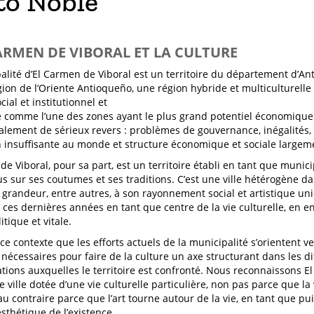
to Noble
CARMEN DE VIBORAL ET LA CULTURE
alité d’El Carmen de Viboral est un territoire du département d’Ant
gion de l’Oriente Antioqueño, une région hybride et multiculturelle
ial et institutionnel et
 comme l’une des zones ayant le plus grand potentiel économique
alement de sérieux revers : problèmes de gouvernance, inégalités, 
n insuffisante au monde et structure économique et sociale largem
de Viboral, pour sa part, est un territoire établi en tant que munici
us sur ses coutumes et ses traditions. C’est une ville hétérogène d
a grandeur, entre autres, à son rayonnement social et artistique uniq
 ces dernières années en tant que centre de la vie culturelle, en en 
itique et vitale.
ce contexte que les efforts actuels de la municipalité s’orientent ve
 nécessaires pour faire de la culture un axe structurant dans les di
tions auxquelles le territoire est confronté. Nous reconnaissons E
ville dotée d’une vie culturelle particulière, non pas parce que la
 au contraire parce que l’art tourne autour de la vie, en tant que pu
esthétique de l’existence.