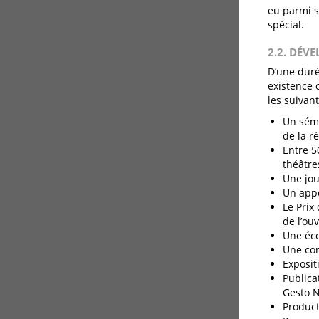
eu parmi s
spécial.
2.2. DÉV
D’une duré
existence 
les suivant
Un sémi
de la r
Entre 5
théâtre
Une jou
Un appe
Le Prix
de l’ou
Une éc
Une com
Exposit
Publica
Gesto N
Product