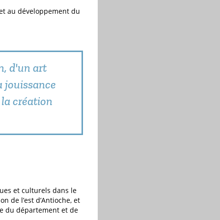
l et au développement du
n, d'un art
a jouissance
 la création
ues et culturels dans le
n de l’est d’Antioche, et
le du département et de