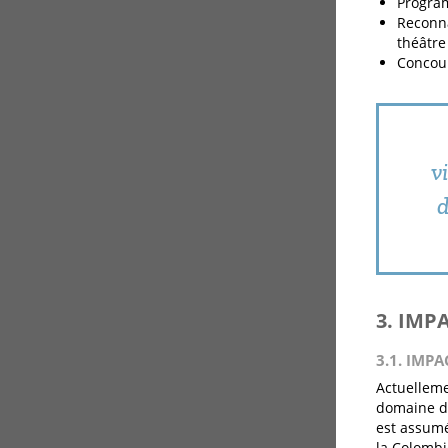
Program
Reconna
théâtre
Concour
v
d
3. IMP
3.1. IMPA
Actuelleme
domaine de
est assumé
la Colombi