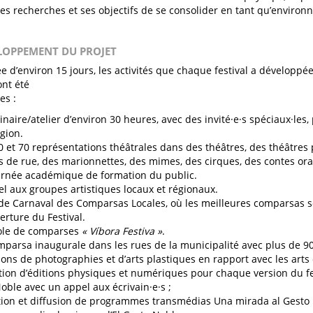
es recherches et ses objectifs de se consolider en tant qu’enviro
ELOPPEMENT DU PROJET
e d’environ 15 jours, les activités que chaque festival a développé
ont été
es :
naire/atelier d’environ 30 heures, avec des invité·e·s spéciaux·les, 
égion.
0 et 70 représentations théâtrales dans des théâtres, des théâtres
s de rue, des marionnettes, des mimes, des cirques, des contes ora
rnée académique de formation du public.
l aux groupes artistiques locaux et régionaux.
 de Carnaval des Comparsas Locales, où les meilleures comparsas 
verture du Festival.
ole de comparses
« Víbora Festiva »
.
parsa inaugurale dans les rues de la municipalité avec plus de 900
ions de photographies et d’arts plastiques en rapport avec les arts
tion d’éditions physiques et numériques pour chaque version du fes
oble avec un appel aux écrivain·e·s ;
ion et diffusion de programmes transmédias Una mirada al Gesto