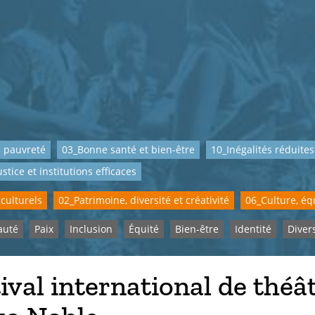
 pauvreté
03_Bonne santé et bien-être
10_Inégalités réduites
ustice et institutions efficaces
 culturels
02_Patrimoine, diversité et créativité
06_Culture, équ
uté
Paix
Inclusion
Équité
Bien-être
Identité
Diver
ival international de théâ