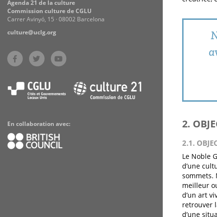
Agenda 21 de la culture
Commission culture de CGLU
Carrer Avinyó, 15 · 08002 Barcelona
culture@uclg.org
N
a
2. OBJ
En collaboration avec:
2.1. OBJE
Le Noble G
d’une cult
sommets. N
meilleur ou
d’un art vi
retrouver l
d’une situa