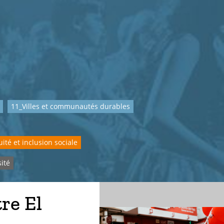
11_Villes et communautés durables
ité et inclusion sociale
sité
tre El