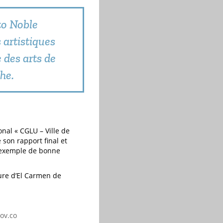
to Noble
 artistiques
 des arts de
he.
nal « CGLU – Ville de
 son rapport final et
 exemple de bonne
lture d’El Carmen de
ov.co