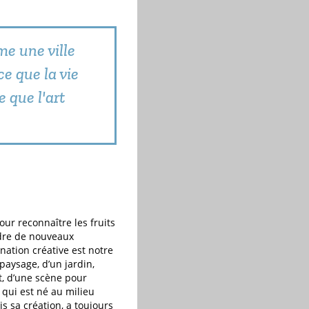
e une ville
ce que la vie
e que l'art
our reconnaître les fruits
ndre de nouveaux
nation créative est notre
 paysage, d’un jardin,
it, d’une scène pour
l qui est né au milieu
is sa création, a toujours