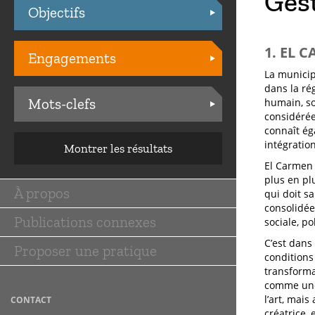
Ges
Objectifs
Practices
1. EL 
Engagements
La municip
dans la ré
Mots-clefs
humain, soc
considérée
connaît ég
intégratio
Montrer les résultats
El Carmen 
plus en pl
À propos
qui doit s
Main
consolidée
Publications connexes
navigation
sociale, pol
C’est dans 
Proposer une pratique
conditions
transforma
comme une 
l’art, mais
CONTACT
créatrice, 