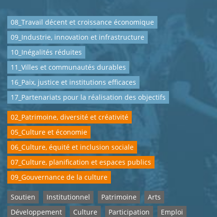
08_Travail décent et croissance économique
09_Industrie, innovation et infrastructure
10_Inégalités réduites
11_Villes et communautés durables
16_Paix, justice et institutions efficaces
17_Partenariats pour la réalisation des objectifs
02_Patrimoine, diversité et créativité
05_Culture et économie
06_Culture, équité et inclusion sociale
07_Culture, planification et espaces publics
09_Gouvernance de la culture
Soutien
Institutionnel
Patrimoine
Arts
Développement
Culture
Participation
Emploi