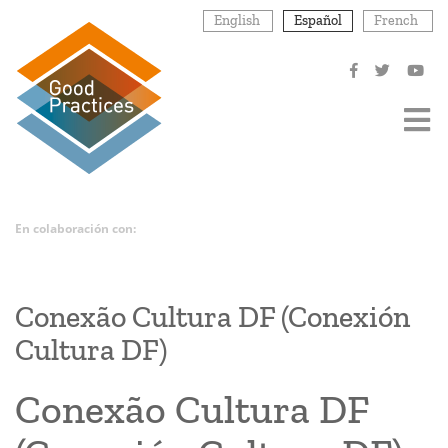
Pasar
English
Español
French
al
contenido
principal
En colaboración con:
Conexão Cultura DF (Conexión
Cultura DF)
Conexão Cultura DF