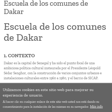
Escuela de los comunes de
Dakar
Escuela de los comunes
de Dakar
1. CONTEXTO
Dakar es la capital de Senegal y ha sido el punto focal de una
ambiciosa política cultural instaurada por el Presidente Léopold
Sédar Senghor, con la construcción de varios conjuntos urbanos e
instalaciones culturales entre 1960 a 1980, y el barrio de SICAP.
Utilizamos cookies en este sitio web para mejorar su
Paginación
Siguie
››
experiencia de usuario.
págin
Al hacer clic en cualquier enlace de este sitio web usted nos está dando su
Suscribirse a Acompañamiento
Más info
consentimiento para la instalación de las mismas en su navegador.