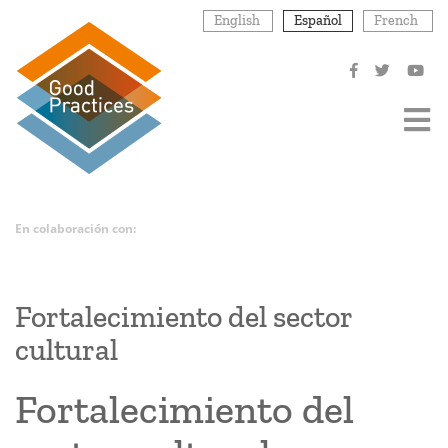
Pasar
English
Español
French
al
contenido
principal
En colaboración con:
Fortalecimiento del sector
cultural
Fortalecimiento del