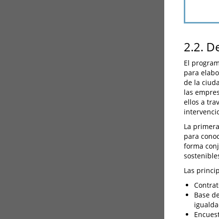
2.2. D
El program
para elabo
de la ciuda
las empres
ellos a tr
intervenci
La primera
para conoc
forma conj
sostenible
Las princi
Contrat
Base de
igualda
Encuest