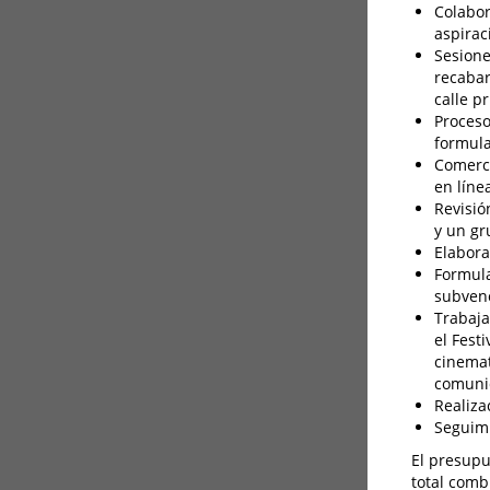
Colabor
aspirac
Sesione
recabar
calle pr
Proceso
formula
Comerci
en líne
Revisió
y un gr
Elabora
Formula
subvenc
Trabaja
el Fest
cinemat
comunid
Realiza
Seguimi
El presupu
total comb