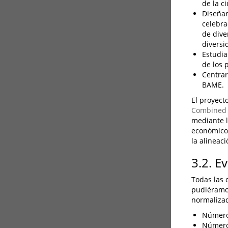
de la c
Diseñar
celebra
de dive
diversi
Estudia
de los 
Centrar
BAME.
El proyect
Combined 
mediante l
económico,
la alineac
3.2. E
Todas las 
pudiéramos
normalizad
Número 
Número