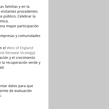
s familias y en la
 visitantes procedentes
e público. Celebrar la
ómica.
una mayor participación
e empresas y comunidades
on el
West of England
and Renewal Strategy
)
ación y el crecimiento
e la recuperación verde y
ad.
entar datos para que
forme de evaluación
s: