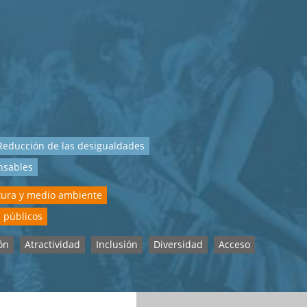
Reducción de las desigualdades
nsables
tura y medio ambiente
s públicos
ón
Atractividad
Inclusión
Diversidad
Acceso