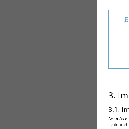
E
3. I
3.1. I
Además de 
evaluar el