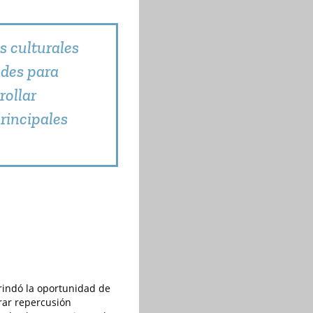
s culturales
ades para
rollar
rincipales
rindó la oportunidad de
grar repercusión