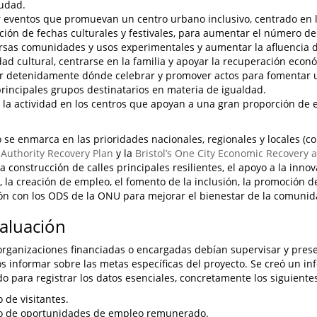
iudad.
 eventos que promuevan un centro urbano inclusivo, centrado en la
ción de fechas culturales y festivales, para aumentar el número de
rsas comunidades y usos experimentales y aumentar la afluencia d
dad cultural, centrarse en la familia y apoyar la recuperación econ
r detenidamente dónde celebrar y promover actos para fomentar 
principales grupos destinatarios en materia de igualdad.
 la actividad en los centros que apoyan a una gran proporción d
o se enmarca en las prioridades nacionales, regionales y locales (c
Authority Recovery Plan
y la
Bristol’s One City Economic Recovery 
a construcción de calles principales resilientes, el apoyo a la innov
 la creación de empleo, el fomento de la inclusión, la promoción d
ión con los ODS de la ONU para mejorar el bienestar de la comunid
valuación
organizaciones financiadas o encargadas debían supervisar y pres
 informar sobre las metas específicas del proyecto. Se creó un in
o para registrar los datos esenciales, concretamente los siguiente
de visitantes.
 de oportunidades de empleo remunerado.