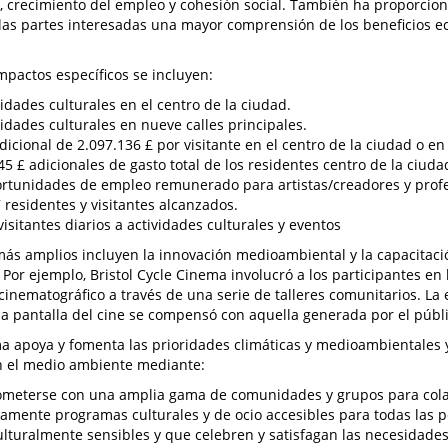
 crecimiento del empleo y cohesión social. También ha proporcio
a las partes interesadas una mayor comprensión de los beneficios e
impactos específicos se incluyen:
vidades culturales en el centro de la ciudad.
vidades culturales en nueve calles principales.
dicional de 2.097.136 £ por visitante en el centro de la ciudad o en 
45 £ adicionales de gasto total de los residentes centro de la ciudad
rtunidades de empleo remunerado para artistas/creadores y profe
 residentes y visitantes alcanzados.
visitantes diarios a actividades culturales y eventos
ás amplios incluyen la innovación medioambiental y la capacitaci
. Por ejemplo, Bristol Cycle Cinema involucró a los participantes en
inematográfico a través de una serie de talleres comunitarios. La 
la pantalla del cine se compensó con aquella generada por el público
a apoya y fomenta las prioridades climáticas y medioambientales y
n el medio ambiente mediante:
meterse con una amplia gama de comunidades y grupos para cola
amente programas culturales y de ocio accesibles para todas las pe
ulturalmente sensibles y que celebren y satisfagan las necesidades