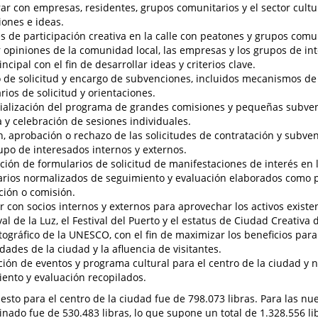
ar con empresas, residentes, grupos comunitarios y el sector cultu
iones e ideas.
s de participación creativa en la calle con peatones y grupos comu
 opiniones de la comunidad local, las empresas y los grupos de in
incipal con el fin de desarrollar ideas y criterios clave.
 de solicitud y encargo de subvenciones, incluidos mecanismos de 
rios de solicitud y orientaciones.
alización del programa de grandes comisiones y pequeñas subve
a y celebración de sesiones individuales.
n, aprobación o rechazo de las solicitudes de contratación y subven
upo de interesados internos y externos.
ción de formularios de solicitud de manifestaciones de interés en l
rios normalizados de seguimiento y evaluación elaborados como p
ión o comisión.
r con socios internos y externos para aprovechar los activos existe
ival de la Luz, el Festival del Puerto y el estatus de Ciudad Creativa
ográfico de la UNESCO, con el fin de maximizar los beneficios para
ades de la ciudad y la afluencia de visitantes.
ción de eventos y programa cultural para el centro de la ciudad y n
ento y evaluación recopilados.
esto para el centro de la ciudad fue de 798.073 libras. Para las nue
inado fue de 530.483 libras, lo que supone un total de 1.328.556 li