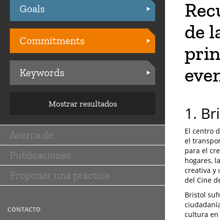
Rec
Goals
Practices
de l
Commitments
prin
eve
Keywords
Mostrar resultados
1. Br
El centro d
Acerca de
Main
el transpo
para el cr
Publicaciones
navigation
hogares, l
creativa y
Proponer una práctica
del Cine 
Bristol su
ciudadanía
CONTACTO
cultura en