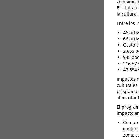
económica,
Bristol y 
la cultura.
Entre los 
46 acti
66 acti
Gasto a
2.655.0
945 opo
216.577
47.534 
Impactos m
culturales
programa c
alimentar 
El program
impacto e
Compro
conjunt
zona, c