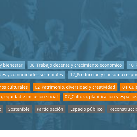
y bienestar
08_Trabajo decente y crecimiento económico
10_
des y comunidades sostenibles
12_Producción y consumo respo
os culturales
02_Patrimonio, diversidad y creatividad
04_Cul
a, equidad e inclusión social
07_Cultura, planificación y espacio
o
Sostenible
Participación
Espacio público
Reconstrucci