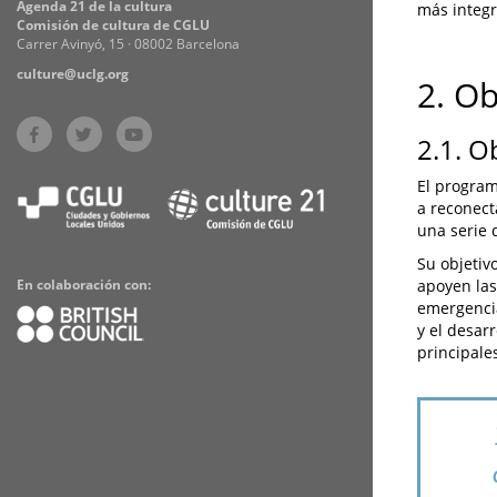
Agenda 21 de la cultura
más integr
Comisión de cultura de CGLU
Carrer Avinyó, 15 · 08002 Barcelona
culture@uclg.org
2. O
2.1. O
El program
a reconect
una serie 
Su objetiv
apoyen las
En colaboración con:
emergencia
y el desar
principale