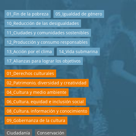
01_Fin de la pobreza
05_Igualdad de género
10_Reducción de las desigualdades
11_Ciudades y comunidades sostenibles
12_Producción y consumo responsables
13_Acción por el clima
14_Vida submarina
17_Alianzas para lograr los objetivos
01_Derechos culturales
02_Patrimonio, diversidad y creatividad
04_Cultura y medio ambiente
06_Cultura, equidad e inclusión social
08_Cultura, información y conocimiento
09_Gobernanza de la cultura
Ciudadanía
Conservación