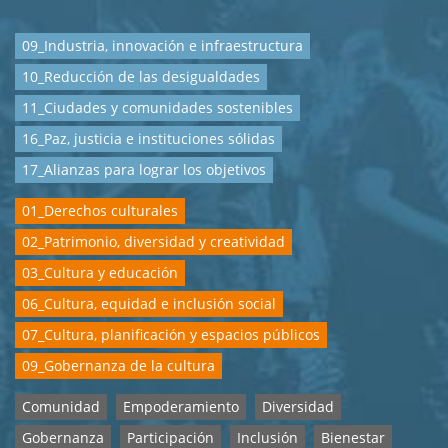
09_Industria, innovación e infraestructura
10_Reducción de las desigualdades
11_Ciudades y comunidades sostenibles
16_Paz, justicia e instituciones sólidas
17_Alianzas para lograr los objetivos
01_Derechos culturales
02_Patrimonio, diversidad y creatividad
03_Cultura y educación
06_Cultura, equidad e inclusión social
07_Cultura, planificación y espacios públicos
09_Gobernanza de la cultura
Comunidad
Empoderamiento
Diversidad
Gobernanza
Participación
Inclusión
Bienestar