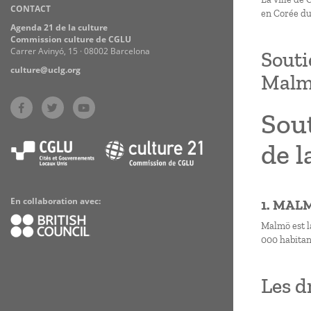
CONTACT
Practices
en Corée du
Agenda 21 de la culture
Commission culture de CGLU
Carrer Avinyó, 15 · 08002 Barcelona
Souti
culture@uclg.org
Mal
Sout
de 
En collaboration avec:
1. MAL
Malmö est la
000 habitant
Les d