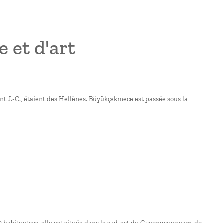
 et d'art
nt J.-C., étaient des Hellènes. Büyükçekmece est passée sous la
0 habitant·e·s, elle est située dans le sud-est du Gyeongsangnam-do,