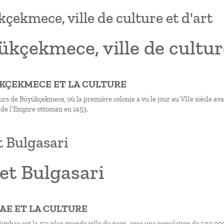
çekmece, ville de culture et d'art
kçekmece, ville de culture
ÜKÇEKMECE ET LA CULTURE
urs de Büyükçekmece, où la première colonie a vu le jour au VIIe siècle ava
de l’Empire ottoman en 1453.
t Bulgasari
et Bulgasari
HAE ET LA CULTURE
 Gimhae est la 15e plus grande ville du pays, avec une population de 540 00