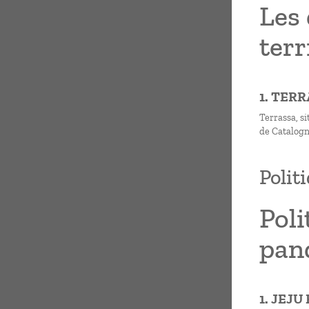
Les 
terr
1. TER
Terrassa, si
de Catalogn
Polit
Poli
pan
1. JEJU