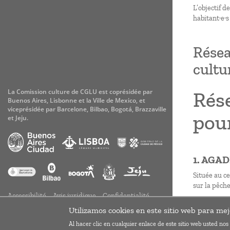
L’objectif d
habitant·e·s
Résea
cultu
Rése
La Comission culture de CGLU est coprésidée par
Buenos Aires, Lisbonne et la Ville de Mexico, et
viceprésidée par Barcelone, Bilbao, Bogotá, Brazzaville
pour
et Jeju.
1. AGA
Située au c
sur la pêche
Accessibilité
Avis juridique
Confidentialité
S'abonner à
Cookies
Utilizamos cookies en este sitio web para mej
Al hacer clic en cualquier enlace de este sitio web usted no