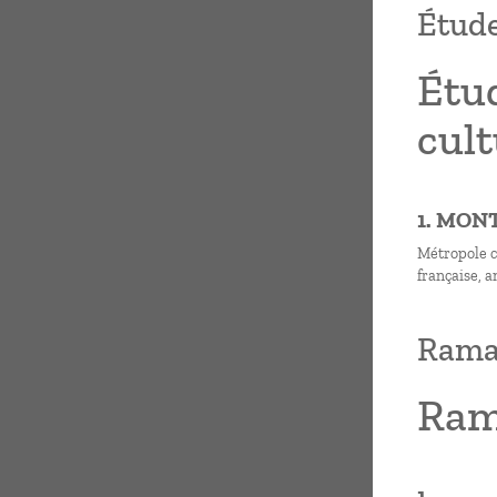
Étude
Étu
cult
1. MON
Métropole c
française, 
Ramal
Rama
1.