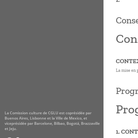
Conse
Con
CONTE
La mise en 
Progr
Pro
La Comission culture de CGLU est coprésidée par
Buenos Aires, Lisbonne et la Ville de Mexico, et
viceprésidée par Barcelone, Bilbao, Bogotá, Brazzaville
et Jeju.
1. CON