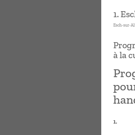
1. Es
Esch-sur-Alz
Progr
à la 
Prog
pour
han
1.