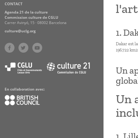
CONTACT
l'ar
Practices
Agenda 21 de la culture
Commission culture de CGLU
Carrer Avinyó, 15 · 08002 Barcelona
1. Dak
culture@uclg.org
Dakar est la
196.722 km2
Un ap
global
En collaboration avec:
Un 
incl
1. Lil