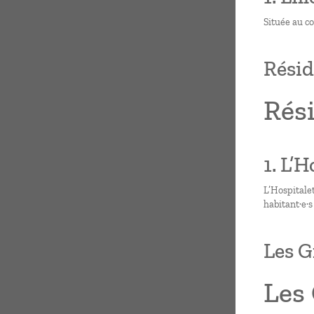
Située au co
Résid
Rés
1. L’
L’Hospitale
habitant·e·s
Les G
Les