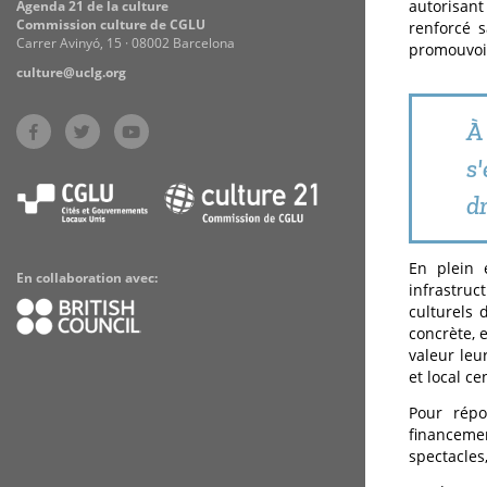
autorisant
Agenda 21 de la culture
Commission culture de CGLU
renforcé s
Carrer Avinyó, 15 · 08002 Barcelona
promouvoir 
culture@uclg.org
À
s
dr
En plein e
En collaboration avec:
infrastruc
culturels d
concrète, 
valeur leu
et local ce
Pour répo
financemen
spectacles