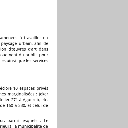
 amenées à travailler en
 paysage urbain, afin de
tion d’œuvres d’art dans
engouement du public pour
es ainsi que les services
 éclore 10 espaces privés
nes marginalisées : Joker
telier 271 à Aguereb, etc.
de 160 à 330, et celui de
sor, parmi lesquels : Le
rieurs, la municipalité de