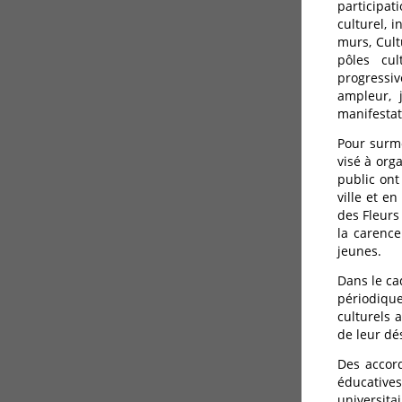
participat
culturel, i
murs, Cult
pôles cul
progressi
ampleur, 
manifestat
Pour surmo
visé à org
public ont
ville et e
des Fleurs
la carence
jeunes.
Dans le ca
périodique
culturels 
de leur dés
Des accord
éducatives
universitai