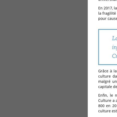
En 2017, la
la fragili
pour caus
L
i
C
Grâce à la
culture d
malgré un
capitale de
Enfin, le 
Culture a 
800 en 20
culture es