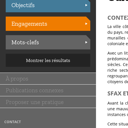
Objectifs
Practices
CONTE
Engagements
La ville c
du pays, r
murailles 
Mots-clefs
coloniale e
Avec un li
prédomina
Montrer les résultats
siècles. C
riche sec
regroupan
À propos
Main
citoyens de
Publications connexes
navigation
SFAX E
Proposer une pratique
Avant la c
une mauvai
instances 
CONTACT
Cette situ