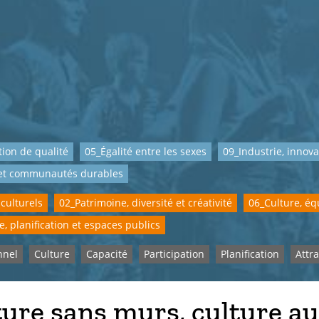
ion de qualité
05_Égalité entre les sexes
09_Industrie, innova
 et communautés durables
 culturels
02_Patrimoine, diversité et créativité
06_Culture, équ
e, planification et espaces publics
nnel
Culture
Capacité
Participation
Planification
Attra
ure sans murs, culture au