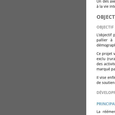
Un des axe
à la vie in
OBJECT
OBJECTIF
L’objectif
pallier à
démograph
Ce projet 
exclu (rur
des activi
marqué par
Il vise en
de soutien 
DÉVELOP
PRINCIPA
La réémer