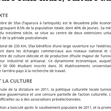
XTE
ôtière de Sfax (Taparura à l’antiquité), est le deuxième pôle éc
egroupant 8,5% de la population totale, dont 40% de jeunes. Sa m
du treizième siècle, se situe au centre de deux extensions urb
t de la période postcoloniale.
ttoral de 235 Km, Sfax bénéficie d’une large ouverture sur l’extérie
nt dans les échanges commerciaux aux niveaux national et i
entre de culture oléicole et de production d’huile majeur de Tunisi
teur industriel et artisanal. Ce dynamisme économique, auquel
t 50 000 étudiant inscrits dans 35 établissements universitai
 l’arrière-pays à la recherche de travail.
T LA CULTURE
hute de la dictature en 2011, la politique culturelle locale tunisi
se gouvernance et une censure partielle de l’action culturelle, 
officielles ou à des associations présélectionnées.
ation a basculé après le soulèvement populaire de 2011, et la promu