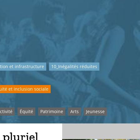
tion et infrastructure
10_Inégalités réduites
ité et inclusion sociale
ctivité
Équité
Patrimoine
Arts
Jeunesse
 pluriel