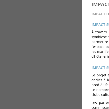
IMPAC
IMPACT D
IMPACT 
À travers 
symbiose s
permettre 
l’espace p
les manife
d’hôtelleri
IMPACT S
Le projet 
dédiés à l
prod à Sfax
Le nombre 
clubs cult
Les parten
commissaria