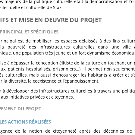
s majeurs de la politique culturelle était la démocratisation et l’
tellectuelle et culturelle de Sfax.
IFS ET MISE EN OEUVRE DU PROJET
 PRINCIPAL ET SPÉCIFIQUES
 principal est de mobiliser les espaces délaissés à des fins culture
 la pauvreté des infrastructures culturelles dans une ville
ique, une population très jeune et un fort dynamisme économiqu
vise à dépasser la conception élitiste de la culture en touchant un
aux, patients hospitalisés, prisonniers…). Il permet non seulemen
tés culturelles, mais aussi d’encourager les habitants à créer et
 la diversité, la coexistence et l’épanouissement.
fin à développer des infrastructures culturelles à travers une politi
aux initiatives privées et citoyennes.
PEMENT DU PROJET
LES ACTIONS RÉALISÉES
gence de la notion de citoyenneté après des décennies de d