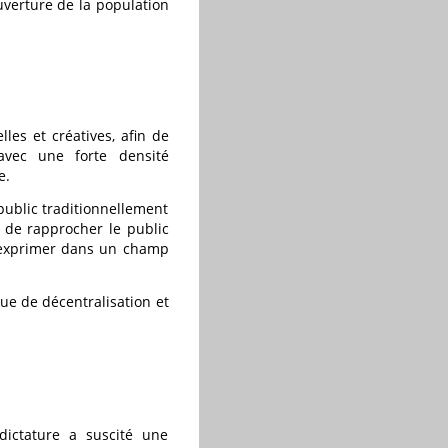
ouverture de la population
lles et créatives, afin de
 avec une forte densité
e.
 public traditionnellement
t de rapprocher le public
 s’exprimer dans un champ
que de décentralisation et
ictature a suscité une