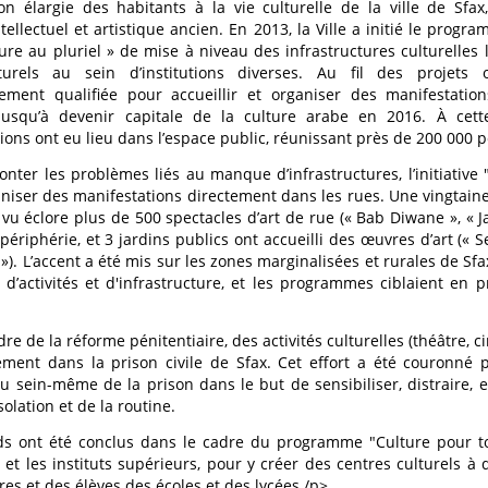
ion élargie des habitants à la vie culturelle de la ville de Sfa
ntellectuel et artistique ancien. En 2013, la Ville a initié le progr
ure au pluriel » de mise à niveau des infrastructures culturelles l
turels au sein d’institutions diverses. Au fil des projets or
vement qualifiée pour accueillir et organiser des manifestatio
jusqu’à devenir capitale de la culture arabe en 2016. À cet
ions ont eu lieu dans l’espace public, réunissant près de 200 000 
nter les problèmes liés au manque d’infrastructures, l’initiative 
aniser des manifestations directement dans les rues. Une vingtain
 vu éclore plus de 500 spectacles d’art de rue (« Bab Diwane », « J
n périphérie, et 3 jardins publics ont accueilli des œuvres d’art (« 
 »). L’accent a été mis sur les zones marginalisées et rurales de Sfa
 d’activités et d'infrastructure, et les programmes ciblaient en p
dre de la réforme pénitentiaire, des activités culturelles (théâtre, 
ment dans la prison civile de Sfax. Cet effort a été couronné p
au sein-même de la prison dans le but de sensibiliser, distraire, e
olation et de la routine.
s ont été conclus dans le cadre du programme "Culture pour tou
 et les instituts supérieurs, pour y créer des centres culturels à 
res et des élèves des écoles et des lycées./p>