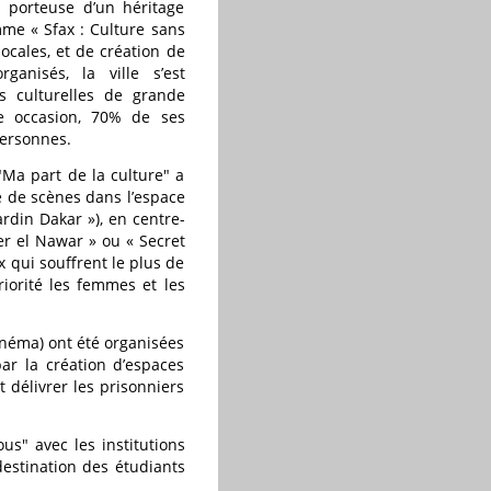
x, porteuse d’un héritage
amme « Sfax : Culture sans
ocales, et de création de
ganisés, la ville s’est
ns culturelles de grande
te occasion, 70% de ses
personnes.
"Ma part de la culture" a
e de scènes dans l’espace
ardin Dakar »), en centre-
Ser el Nawar » ou « Secret
x qui souffrent le plus de
riorité les femmes et les
cinéma) ont été organisées
ar la création d’espaces
t délivrer les prisonniers
s" avec les institutions
destination des étudiants