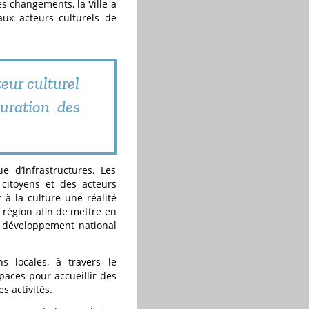
es changements, la Ville a
aux acteurs culturels de
teur culturel
auration des
e d’infrastructures. Les
 citoyens et des acteurs
it à la culture une réalité
 région afin de mettre en
e développement national
s locales, à travers le
paces pour accueillir des
s activités.