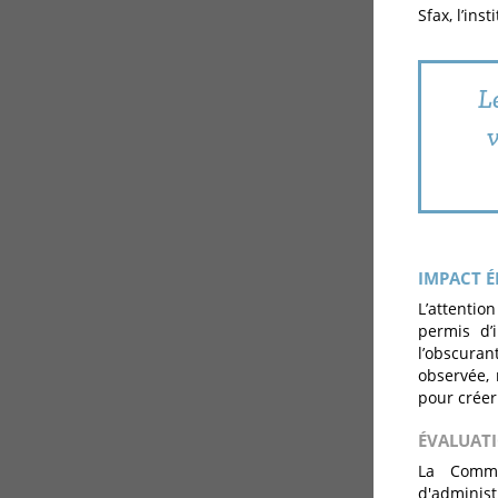
Sfax, l’ins
L
v
IMPACT É
L’attentio
permis d’i
l’obscuran
observée, 
pour créer
ÉVALUAT
La Commi
d'adminis