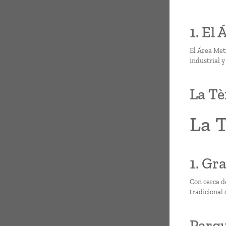
1. El
El Área Met
industrial 
La Tè
La 
1. Gra
Con cerca d
tradicional 
Parqu