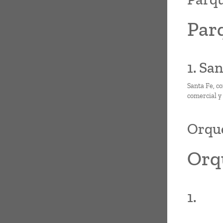
Parq
1. San
Santa Fe, co
comercial y 
Orque
Orq
1.