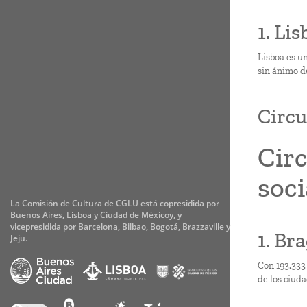
1. Lis
Lisboa es u
sin ánimo d
Circu
Circ
soci
La Comisión de Cultura de CGLU está copresidida por
Buenos Aires, Lisboa y Ciudad de Méxicoy, y
vicepresidida por Barcelona, Bilbao, Bogotá, Brazzaville y
1. Bra
Jeju.
Con 193.333
de los ciud