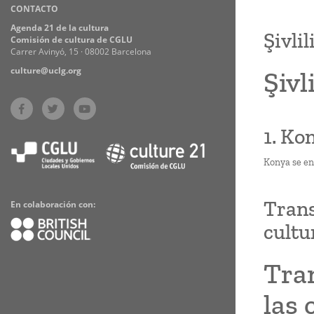
CONTACTO
Practices
Agenda 21 de la cultura
Şivlil
Comisión de cultura de CGLU
Carrer Avinyó, 15 · 08002 Barcelona
culture@uclg.org
Şivl
1. Ko
Konya se en
Trans
En colaboración con:
cultu
Tran
las 