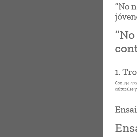
“No n
jóven
“No 
con
1. Tro
Con 144.472 
culturales 
Ensai
Ensa