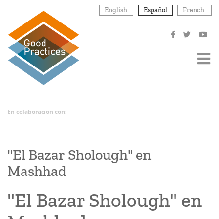
Pasar
English
Español
French
al
contenido
principal
En colaboración con:
"El Bazar Sholough" en
Mashhad
"El Bazar Sholough" en