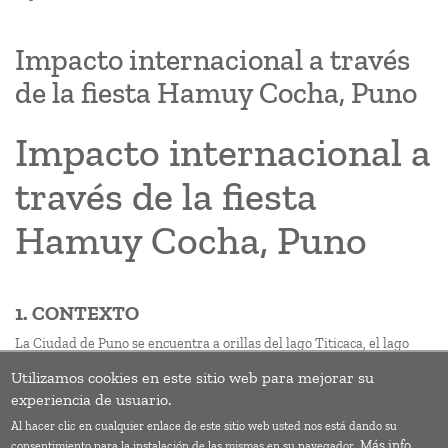
Impacto internacional a través
de la fiesta Hamuy Cocha, Puno
Impacto internacional a
través de la fiesta
Hamuy Cocha, Puno
1. CONTEXTO
La Ciudad de Puno se encuentra a orillas del lago Titicaca, el lago
navegable más alto del mundo, a una altitud de 3860m sobre el nivel
Utilizamos cookies en este sitio web para mejorar su
del mar. Puno es considerada la capital folclórica del Perú, pues
experiencia de usuario.
concentra la mayor cantidad de danzas de todo el país.
Al hacer clic en cualquier enlace de este sitio web usted nos está dando su
Suscribirse a 06_Agua limpia y saneamiento
Más info
consentimiento para la instalación de las mismas en su navegador.