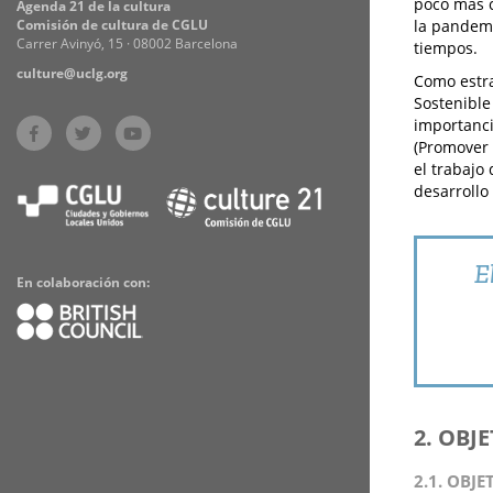
poco más c
Agenda 21 de la cultura
Comisión de cultura de CGLU
la pandemi
Carrer Avinyó, 15 · 08002 Barcelona
tiempos.
culture@uclg.org
Como estra
Sostenible
importanci
(Promover 
el trabajo 
desarrollo
E
En colaboración con:
2. OBJ
2.1. OBJE