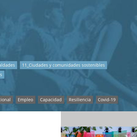
aldades
11_Ciudades y comunidades sostenibles
os
cional
Empleo
Capacidad
Resiliencia
Covid-19