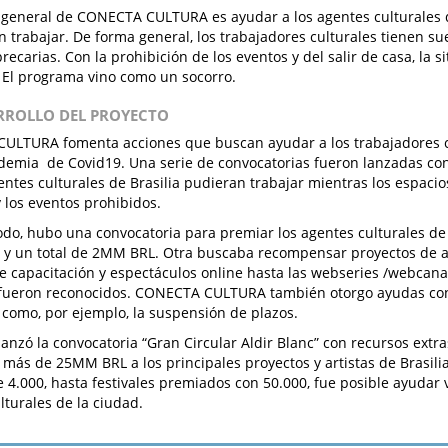
o general de CONECTA CULTURA es ayudar a los agentes culturales 
 trabajar. De forma general, los trabajadores culturales tienen su
recarias. Con la prohibición de los eventos y del salir de casa, la s
. El programa vino como un socorro.
ARROLLO DEL PROYECTO
ULTURA fomenta acciones que buscan ayudar a los trabajadores c
demia de Covid19. Una serie de convocatorias fueron lanzadas con 
entes culturales de Brasilia pudieran trabajar mientras los espacio
y los eventos prohibidos.
do, hubo una convocatoria para premiar los agentes culturales de 
y un total de 2MM BRL. Otra buscaba recompensar proyectos de ac
e capacitación y espectáculos online hasta las webseries /webcanal
 fueron reconocidos. CONECTA CULTURA también otorgo ayudas con
, como, por ejemplo, la suspensión de plazos.
 lanzó la convocatoria “Gran Circular Aldir Blanc” con recursos extra
más de 25MM BRL a los principales proyectos y artistas de Brasil
 4.000, hasta festivales premiados con 50.000, fue posible ayudar
lturales de la ciudad.