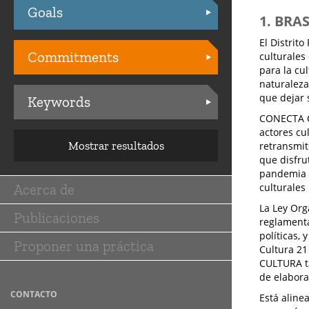
Goals
Practices
1. BRA
El Distrit
Commitments
culturales
para la cul
naturaleza
que dejar 
Keywords
CONECTA CU
actores cu
Mostrar resultados
retransmit
que disfru
pandemia i
Acerca de
culturales
Main
La Ley Org
Publicaciones
navigation
reglamentar
políticas,
Proponer una práctica
Cultura 21
CULTURA ta
de elabora
CONTACTO
Está aline