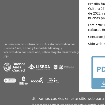
Brasilia f
Cultura 21
de 2022 y 
buenas prá
Este artíc
cultural, B
Contacto: 
Sitio web:
La Comisión de Cultura de CGLU está copresidida por
Buenos Aires, Lisboa y Ciudad de Méxicoy, y
vicepresidida por Barcelona, Bilbao, Bogotá, Brazzaville y
Jeju.
DESCA
Accesibilidad
Aviso legal
Cookies
Privacidad
Utilizamos cookies en este sitio web para
Al hacer clic en cualquier enlace de este sitio web usted