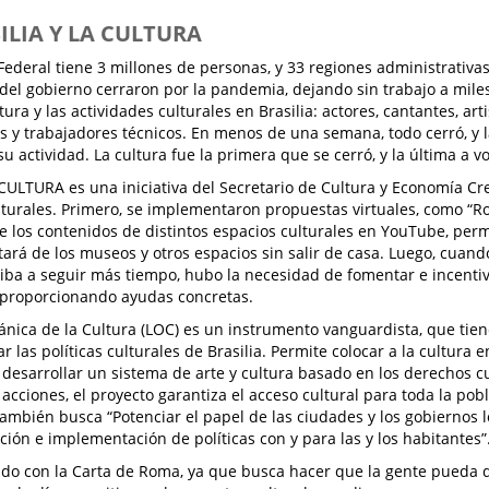
SILIA Y LA CULTURA
o Federal tiene 3 millones de personas, y 33 regiones administrativa
 del gobierno cerraron por la pandemia, dejando sin trabajo a mile
tura y las actividades culturales en Brasilia: actores, cantantes, art
s y trabajadores técnicos. En menos de una semana, todo cerró, y 
su actividad. La cultura fue la primera que se cerró, y la última a v
LTURA es una iniciativa del Secretario de Cultura y Economía Cre
lturales. Primero, se implementaron propuestas virtuales, como “Ro
e los contenidos de distintos espacios culturales en YouTube, perm
tará de los museos y otros espacios sin salir de casa. Luego, cuand
ba a seguir más tiempo, hubo la necesidad de fomentar e incentiv
 proporcionando ayudas concretas.
ánica de la Cultura (LOC) es un instrumento vanguardista, que tie
 las políticas culturales de Brasilia. Permite colocar a la cultura e
 y desarrollar un sistema de arte y cultura basado en los derechos 
 acciones, el proyecto garantiza el acceso cultural para toda la p
mbién busca “Potenciar el papel de las ciudades y los gobiernos l
ción e implementación de políticas con y para las y los habitantes”
ado con la Carta de Roma, ya que busca hacer que la gente pueda d