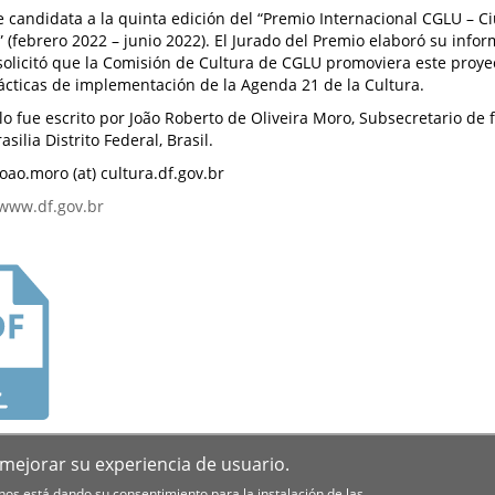
ue candidata a la quinta edición del “Premio Internacional CGLU – 
” (febrero 2022 – junio 2022). El Jurado del Premio elaboró su info
solicitó que la Comisión de Cultura de CGLU promoviera este proy
cticas de implementación de la Agenda 21 de la Cultura.
ulo fue escrito por João Roberto de Oliveira Moro, Subsecretario d
rasilia Distrito Federal, Brasil.
joao.moro (at) cultura.df.gov.br
www.df.gov.br
RGAR
 mejorar su experiencia de usuario.
 nos está dando su consentimiento para la instalación de las