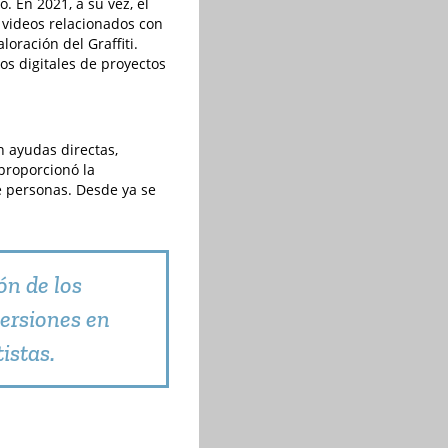
. En 2021, a su vez, el
n videos relacionados con
loración del Graffiti.
s digitales de proyectos
n ayudas directas,
 proporcionó la
e personas. Desde ya se
n de los
versiones en
istas.