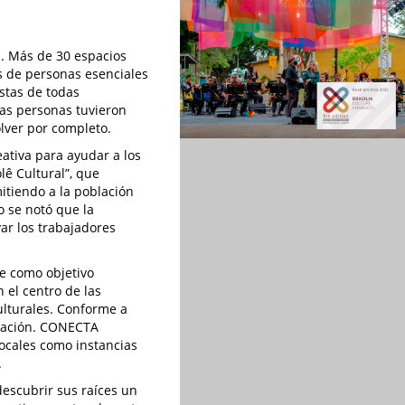
s. Más de 30 espacios
s de personas esenciales
istas de todas
las personas tuvieron
olver por completo.
ativa para ayudar a los
lê Cultural”, que
itiendo a la población
o se notó que la
ar los trabajadores
ne como objetivo
n el centro de las
culturales. Conforme a
oblación. CONECTA
ocales como instancias
.
escubrir sus raíces un