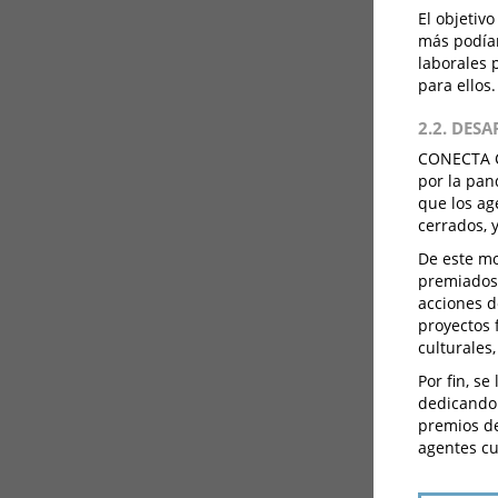
El objetiv
más podían
laborales p
para ellos
2.2. DES
CONECTA C
por la pan
que los ag
cerrados, 
De este mo
premiados 
acciones d
proyectos
culturales
Por fin, se
dedicando 
premios de
agentes cu