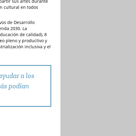
partir sus artes durante
n cultural en todos
vos de Desarrollo
genda 2030. La
ducación de calidad), 8
eo pleno y productivo y
trialización inclusiva y el
yudar a los
más podían