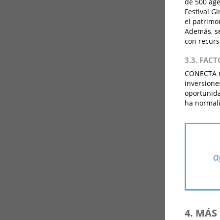
de 500 age
Festival G
el patrimon
Además, se
con recurs
3.3. FAC
CONECTA CU
inversione
oportunida
ha normali
a
4. MÁ