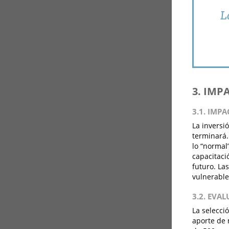
L
3. IMP
3.1. IMP
La inversi
terminará.
lo “normal
capacitaci
futuro. La
vulnerables
3.2. EVA
La selecci
aporte de 