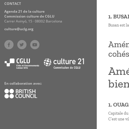
CONTACT
Practices
Agenda 21 de la culture
1. BUS
Commission culture de CGLU
Carrer Avinyó, 15 · 08002 Barcelona
Busan est la
culture@uclg.org
Aména
cohés
Amé
bien
En collaboration avec:
1. OUA
Capitale du
C’est une vi