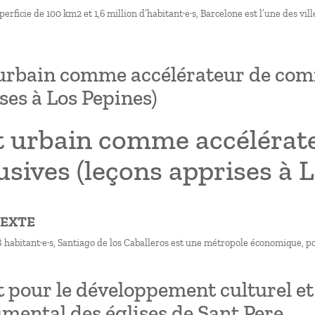
erficie de 100 km2 et 1,6 million d’habitant·e·s, Barcelone est l’une des vil
 urbain comme accélérateur de com
ses à Los Pepines)
rt urbain comme accéléra
usives (leçons apprises à 
TEXTE
 habitant·e·s, Santiago de los Caballeros est une métropole économique, po
t pour le développement culturel et 
ental des églises de Sant Pere