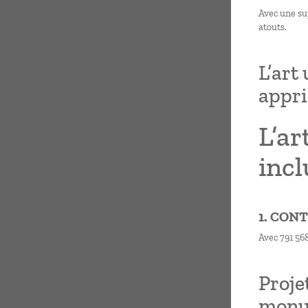
Avec une sup
atouts.
L’art
appri
L’a
incl
1. CON
Avec 791 568
Proje
monum