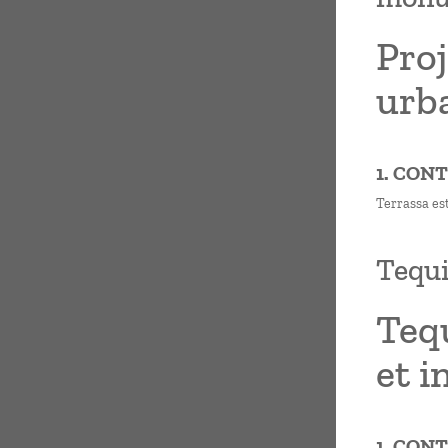
Proj
urba
1. CON
Terrassa est
Tequi
Tequ
et i
1. CON