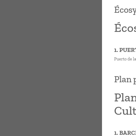
Écosy
Écos
1. PUE
Puerto de la
Plan 
Plan
Cult
1. BAR