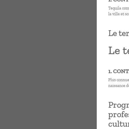
Tequila comp
la ville et 
Le te
Le t
1. CON
Plus connue
naissance de
Progr
profe
cultu