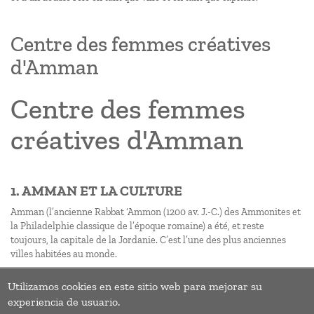
Centre des femmes créatives
d'Amman
Centre des femmes
créatives d'Amman
1. AMMAN ET LA CULTURE
Amman (l’ancienne Rabbat ‘Ammon (1200 av. J.-C.) des Ammonites et
la Philadelphie classique de l’époque romaine) a été, et reste
toujours, la capitale de la Jordanie. C’est l’une des plus anciennes
villes habitées au monde.
Utilizamos cookies en este sitio web para mejorar su
Pagination
Page
››
experiencia de usuario.
suivan