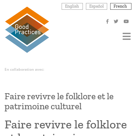
Aller
English
Español
French
au
contenu
principal
En collaboration avec:
Faire revivre le folklore et le
patrimoine culturel
Faire revivre le folklore