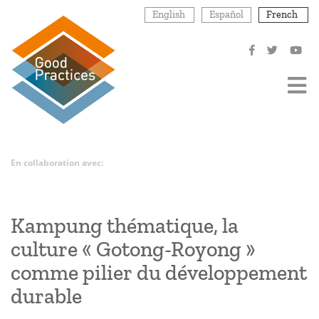
Aller
English
Español
French
au
contenu
principal
En collaboration avec:
Kampung thématique, la
culture « Gotong-Royong »
comme pilier du développement
durable