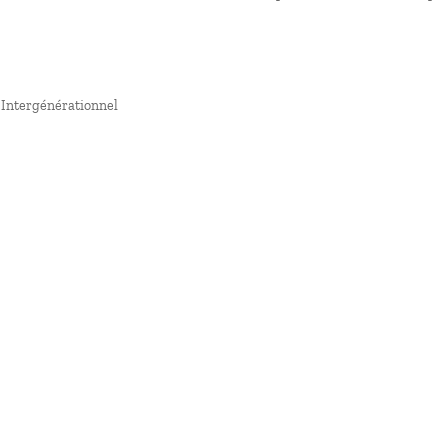
on
te
 Intergénérationnel