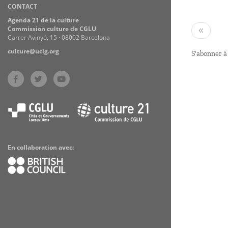
CONTACT
Practices
Agenda 21 de la culture
Paginati
Commission culture de CGLU
Page
‹‹
Carrer Avinyó, 15 · 08002 Barcelona
précéden
culture@uclg.org
S'abonner à
En collaboration avec: