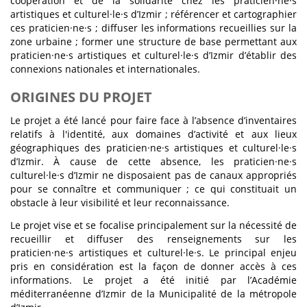
coopération et de la solidarité chez les praticien·ne·s
artistiques et culturel·le·s d’Izmir ; référencer et cartographier
ces praticien·ne·s ; diffuser les informations recueillies sur la
zone urbaine ; former une structure de base permettant aux
praticien·ne·s artistiques et culturel·le·s d’Izmir d’établir des
connexions nationales et internationales.
ORIGINES DU PROJET
Le projet a été lancé pour faire face à l’absence d’inventaires
relatifs à l'identité, aux domaines d’activité et aux lieux
géographiques des praticien·ne·s artistiques et culturel·le·s
d’Izmir. À cause de cette absence, les praticien·ne·s
culturel·le·s d’Izmir ne disposaient pas de canaux appropriés
pour se connaître et communiquer ; ce qui constituait un
obstacle à leur visibilité et leur reconnaissance.
Le projet vise et se focalise principalement sur la nécessité de
recueillir et diffuser des renseignements sur les
praticien·ne·s artistiques et culturel·le·s. Le principal enjeu
pris en considération est la façon de donner accès à ces
informations. Le projet a été initié par l’Académie
méditerranéenne d’Izmir de la Municipalité de la métropole