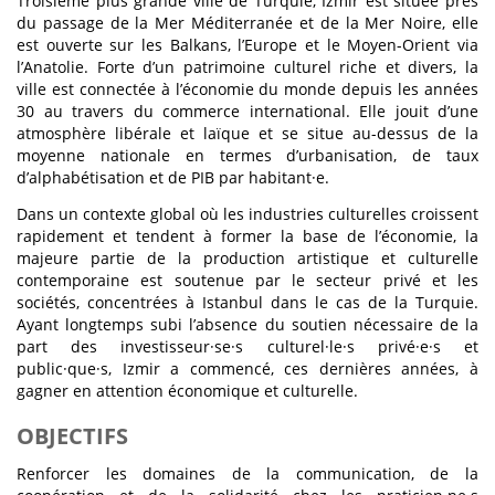
Troisième plus grande ville de Turquie, Izmir est située près
du passage de la Mer Méditerranée et de la Mer Noire, elle
est ouverte sur les Balkans, l’Europe et le Moyen-Orient via
l’Anatolie. Forte d’un patrimoine culturel riche et divers, la
ville est connectée à l’économie du monde depuis les années
30 au travers du commerce international. Elle jouit d’une
atmosphère libérale et laïque et se situe au-dessus de la
moyenne nationale en termes d’urbanisation, de taux
d’alphabétisation et de PIB par habitant·e.
Dans un contexte global où les industries culturelles croissent
rapidement et tendent à former la base de l’économie, la
majeure partie de la production artistique et culturelle
contemporaine est soutenue par le secteur privé et les
sociétés, concentrées à Istanbul dans le cas de la Turquie.
Ayant longtemps subi l’absence du soutien nécessaire de la
part des investisseur·se·s culturel·le·s privé·e·s et
public·que·s, Izmir a commencé, ces dernières années, à
gagner en attention économique et culturelle.
OBJECTIFS
Renforcer les domaines de la communication, de la