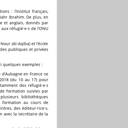
ns : l’Institut français,
 Nahr Ibrahim. De plus, en
be et anglais, donnés par
 aux réfugié·e·s de l’ONU
our (Al-Aqiba) et l’école
oles publiques et privées
ici quelques exemples :
té d’Aubagne en France se
2018 (du 10 au 17) pour
otamment des réfugié·e·s
de formation suivies par
lusieurs bibliothèques
), formation au cours de
ntres, des éditeur·rice·s,
en avec la secrétaire de la