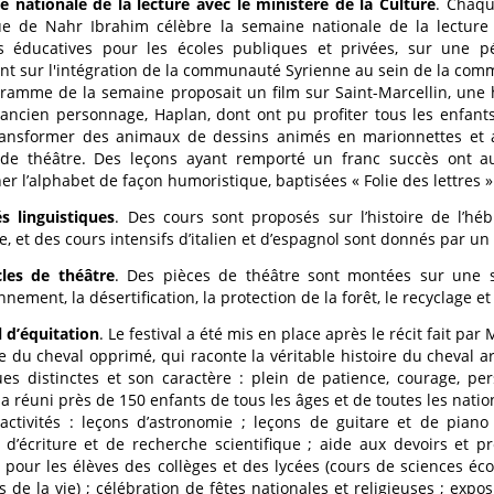
 nationale de la lecture avec le ministère de la Culture
. Chaqu
ue de Nahr Ibrahim célèbre la semaine nationale de la lecture 
tés éducatives pour les écoles publiques et privées, sur une p
ant sur l'intégration de la communauté Syrienne au sein de la com
ramme de la semaine proposait un film sur Saint-Marcellin, une h
ancien personnage, Haplan, dont ont pu profiter tous les enfants
ransformer des animaux de dessins animés en marionnettes et a
 de théâtre. Des leçons ayant remporté un franc succès ont a
er l’alphabet de façon humoristique, baptisées « Folie des lettres »
és linguistiques
. Des cours sont proposés sur l’histoire de l’hé
e, et des cours intensifs d’italien et d’espagnol sont donnés par un
cles de théâtre
. Des pièces de théâtre sont montées sur une s
nnement, la désertification, la protection de la forêt, le recyclage e
l d’équitation
. Le festival a été mis en place après le récit fait pa
ire du cheval opprimé, qui raconte la véritable histoire du cheval a
es distinctes et son caractère : plein de patience, courage, pers
l a réuni près de 150 enfants de tous les âges et de toutes les nation
activités : leçons d’astronomie ; leçons de guitare et de piano 
s d’écriture et de recherche scientifique ; aide aux devoirs et 
ls pour les élèves des collèges et des lycées (cours de sciences éc
s de la vie) ; célébration de fêtes nationales et religieuses ; expos