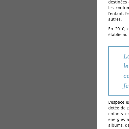
destinées 
les coutum
l’enfant, 
autres.
En 2010, 
établie au
L
l
c
f
L’espace e
dotée de p
enfants en
énergies a
albums, de