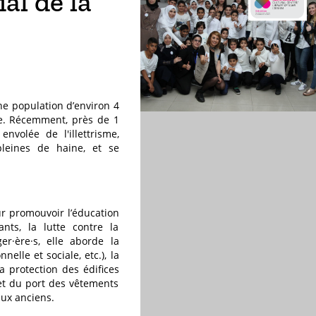
al de la
une population d’environ 4
lle. Récemment, près de 1
envolée de l'illettrisme,
pleines de haine, et se
ur promouvoir l’éducation
ants, la lutte contre la
er·ère·s, elle aborde la
elle et sociale, etc.), la
 protection des édifices
 et du port des vêtements
eux anciens.