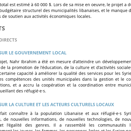
total est estimé à 60 000 $. Lors de sa mise en oeuvre, le projet a d
it budgétaire structurel des municipalités libanaises, et le manque
s de soutien aux activités économiques locales.
TS
DIRECTS
 SUR LE GOUVERNEMENT LOCAL
ojet, Nahr Ibrahim a été en mesure d’atteindre un développemen
 de la promotion de l’éducation, de la culture et d’activités sociale
certaine capacité à améliorer la qualité des services pour les Syrie
es compétences des unités municipales dans la gestion et le con
tions, et a accru la coopération et la coordination entre muni
ueillant des réfugié·e·s.
SUR LA CULTURE ET LES ACTEURS CULTURELS LOCAUX
fait connaître à la population Libanaise et aux réfugié·e·s Syri
s, de nouvelles informations, de nouvelles technologies, de nouv
t l’égalité des genres. Il a rassemblé les communautés lo
rement les jeunes, les femmes, les personnes âgées et les Syrien·ne