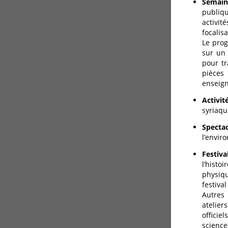
Semaine
publiq
activi
focalis
Le prog
sur un 
pour t
pièces
enseign
Activit
syriaqu
Specta
l’enviro
Festiva
l’histo
physiqu
festiva
Autres 
atelier
officie
science