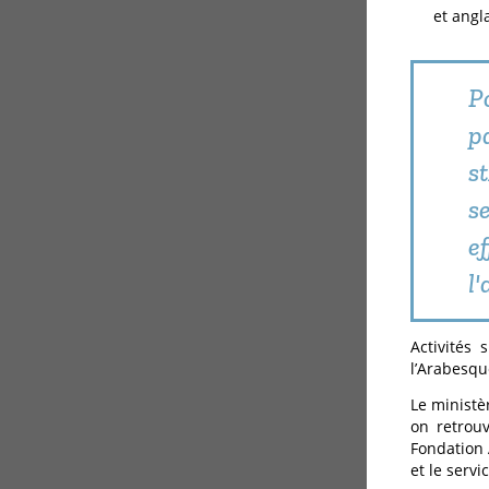
et angla
P
p
s
s
e
l'
Activités
l’Arabesqu
Le ministè
on retrouv
Fondation 
et le servi