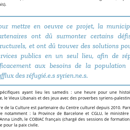
is).
our mettre en oeuvre ce projet, la municipa
artenaires ont dû surmonter certains défis
tructurels, et ont dû trouver des solutions pou
ervices publics en un seul lieu, afin de ré
fficacement aux besoins de la population 
afflux des réfugié.e.s syrien.ne.s.
 spécifiques ayant lieu les samedis : une heure pour une histo
e, le Vieux Libanais et des jeux avec des proverbes syriens-palestin
re de la Culture est partenaire du Centre culturel depuis 2010. Par
e notamment : la Province de Barcelone et CGLU, le ministère d
Anna Lindh, le COBIAC français (chargé des sessions de formation)
ce pour la paix civile.