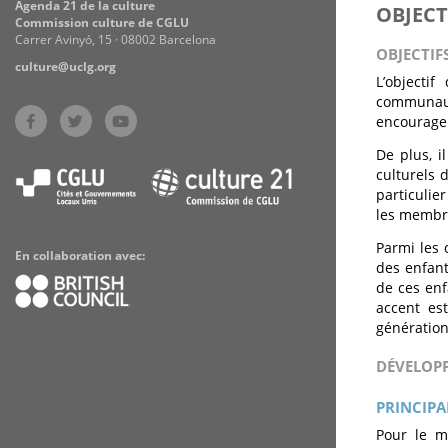
Agenda 21 de la culture
OBJECT
Commission culture de CGLU
Carrer Avinyó, 15 · 08002 Barcelona
OBJECTIF
culture@uclg.org
L’objecti
communauté
encourager
De plus, i
culturels 
particulie
les membr
Parmi les 
En collaboration avec:
des enfant
de ces enf
accent es
génération
DÉVELOP
PRINCIPA
Pour le m