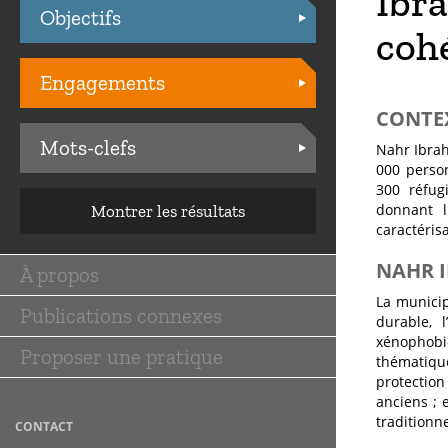
Ibra
Objectifs
Practices
cohé
Engagements
CONTE
Mots-clefs
Nahr Ibrah
000 person
300 réfugi
donnant l
Montrer les résultats
caractéris
NAHR I
À propos
Main
La municip
Publications connexes
navigation
durable, l
xénophobi
Proposer une pratique
thématique 
protection
anciens ; 
traditionn
CONTACT