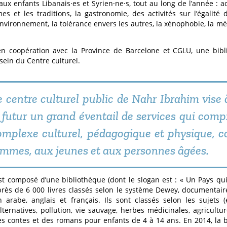
aux enfants Libanais·es et Syrien·ne·s, tout au long de l’année : ac
es et les traditions, la gastronomie, des activités sur l’égalité 
l’environnement, la tolérance envers les autres, la xénophobie, la m
en coopération avec la Province de Barcelone et CGLU, une bib
 sein du Centre culturel.
e centre culturel public de Nahr Ibrahim vise à
e futur un grand éventail de services qui com
omplexe culturel, pédagogique et physique, 
emmes, aux jeunes et aux personnes âgées.
st composé d’une bibliothèque (dont le slogan est : « Un Pays qui l
rès de 6 000 livres classés selon le système Dewey, documentaire
 arabe, anglais et français. Ils sont classés selon les sujets (
lternatives, pollution, vie sauvage, herbes médicinales, agricultu
s contes et des romans pour enfants de 4 à 14 ans. En 2014, la 