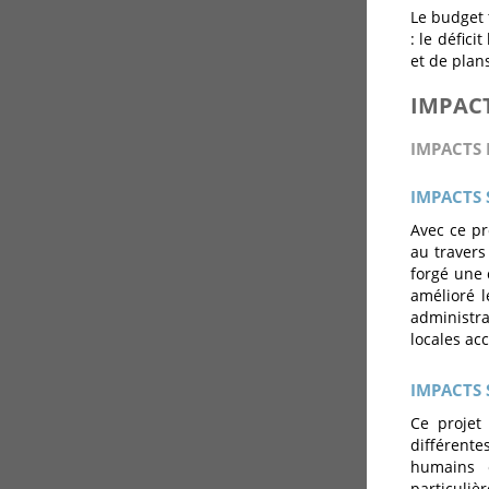
Le budget 
: le défic
et de plan
IMPAC
IMPACTS 
IMPACTS
Avec ce pr
au travers
forgé une 
amélioré l
administra
locales acc
IMPACTS 
Ce projet 
différente
humains e
particuliè