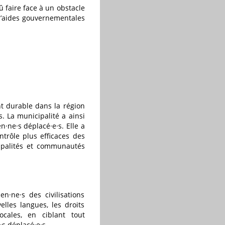
û faire face à un obstacle
 d’aides gouvernementales
t durable dans la région
s. La municipalité a ainsi
n·ne·s déplacé·e·s. Elle a
trôle plus efficaces des
cipalités et communautés
en·ne·s des civilisations
elles langues, les droits
cales, en ciblant tout
·s déplacé·e·s.