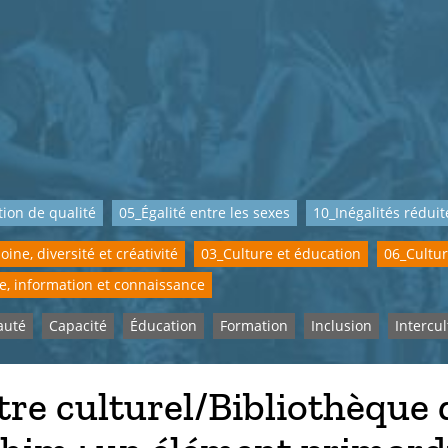
ion de qualité
05_Égalité entre les sexes
10_Inégalités réduit
ine, diversité et créativité
03_Culture et éducation
06_Cultur
e, information et connaissance
uté
Capacité
Éducation
Formation
Inclusion
Intercul
re culturel/Bibliothèque