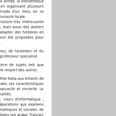
e année, la bibliothèque
en organisant plusieurs
ériode d’un mois, en se
munauté locale.
istoire très intéressante
, mais aussi des ateliers
dapter des histoires en
ussi été proposées pour
.
breu, de l’araméen et du
 professeur spécialisé.
érie de sujets, tels que
t le respect des autres.
r Mme Katia aux enfants de
rabe, ses caractéristiques
picacité et sincérité. Le
alités.
; cours d’informatique ;
préparations aux examens
onomiques et sociales, de
itions (en arabe, français