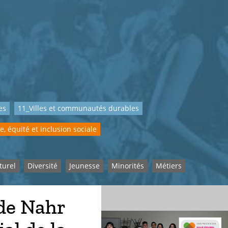
es
11_Villes et communautés durables
e, équité et inclusion sociale
turel
Diversité
Jeunesse
Minorités
Métiers
 de Nahr