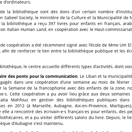
e d’ordinateurs.
 de la bibliothèque sont des dons d’un certain nombre d'institutio
ion Sabeel Society, le ministère de la Culture et la Municipalité de
 la bibliothèque a reçu 397 livres pour enfants en français, ara
tion Italian Human Land, en coopération avec le Haut-commissariat
de coopération a été récemment signé avec l’école de Mme Um El N
 afin de renforcer le lien entre la bibliothèque publique et les éc
bliothèque, le centre accueille différents types d’activités, dont vo
uire des ponts pour la communication
. Le Liban et la municipali
ngagés dans une coopération d’une semaine au mois de février 
r la Semaine de la francophonie avec des enfants de la zone, n
ne·s. Cette coopération a pu avoir lieu grâce aux deux semaines 
tia Mahfouz en gestion des bibliothèques publiques dans p
ses en 2012 (à Marseille, Aubagne, Aix-en-Provence, Martigues
e elle a rencontré des écrivain·e·s français·es pour enfants, des pei
iothécaires, et a pu visiter différents salons du livre. Depuis, le li
hèque d’Aubagne s'est maintenu.