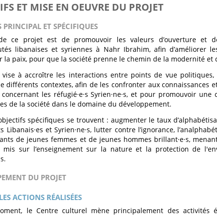
IFS ET MISE EN OEUVRE DU PROJET
S PRINCIPAL ET SPÉCIFIQUES
f de ce projet est de promouvoir les valeurs d’ouverture et 
s libanaises et syriennes à Nahr Ibrahim, afin d’améliorer les
 la paix, pour que la société prenne le chemin de la modernité et 
l vise à accroître les interactions entre points de vue politiques
de différents contextes, afin de les confronter aux connaissances e
r concernant les réfugié·e·s Syrien·ne·s, et pour promouvoir une 
es de la société dans le domaine du développement.
objectifs spécifiques se trouvent : augmenter le taux d’alphabétis
s Libanais·es et Syrien·ne·s, lutter contre l’ignorance, l’analphabét
ants de jeunes femmes et de jeunes hommes brillant·e·s, menant 
t mis sur l’enseignement sur la nature et la protection de l'
s.
PEMENT DU PROJET
LES ACTIONS RÉALISÉES
oment, le Centre culturel mène principalement des activités é