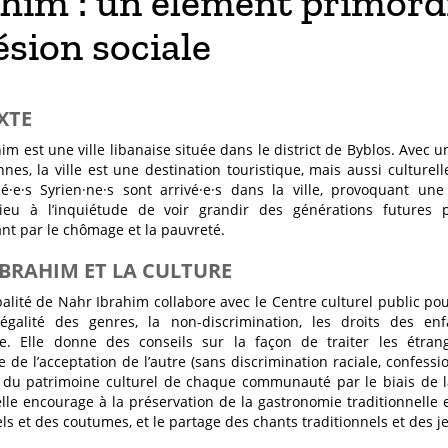
him : un élément primordi
sion sociale
XTE
im est une ville libanaise située dans le district de Byblos. Avec 
nes, la ville est une destination touristique, mais aussi culture
é·e·s Syrien·ne·s sont arrivé·e·s dans la ville, provoquant une 
ieu à l’inquiétude de voir grandir des générations futures 
ant par le chômage et la pauvreté.
BRAHIM ET LA CULTURE
alité de Nahr Ibrahim collabore avec le Centre culturel public po
’égalité des genres, la non-discrimination, les droits des enf
e. Elle donne des conseils sur la façon de traiter les étrang
de l’acceptation de l’autre (sans discrimination raciale, confessionn
 du patrimoine culturel de chaque communauté par le biais de la
elle encourage à la préservation de la gastronomie traditionnelle
els et des coutumes, et le partage des chants traditionnels et des j