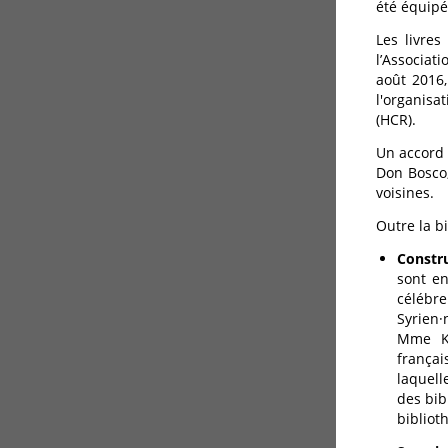
été équipé
Les livres
l’Associat
août 2016,
l'organisa
(HCR).
Un accord 
Don Bosco,
voisines.
Outre la bi
Constr
sont e
célébre
Syrien·
Mme Ka
françai
laquell
des bibl
bibliot