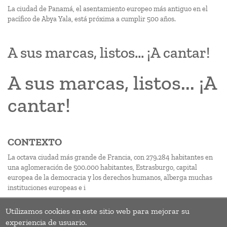
La ciudad de Panamá, el asentamiento europeo más antiguo en el
pacífico de Abya Yala, está próxima a cumplir 500 años.
A sus marcas, listos... ¡A cantar!
A sus marcas, listos... ¡A
cantar!
CONTEXTO
La octava ciudad más grande de Francia, con 279.284 habitantes en
una aglomeración de 500.000 habitantes, Estrasburgo, capital
europea de la democracia y los derechos humanos, alberga muchas
instituciones europeas e i
Utilizamos cookies en este sitio web para mejorar su
Paginación
Página
‹‹
experiencia de usuario.