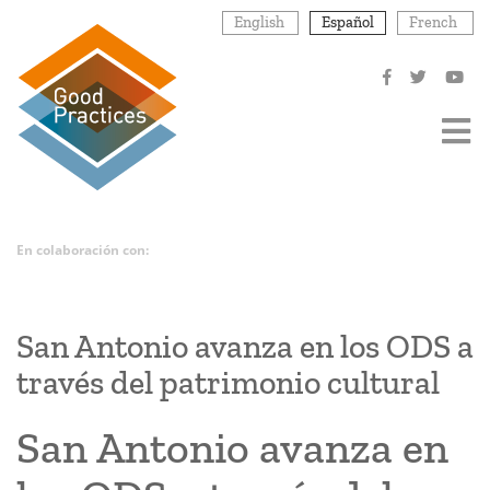
Pasar
English
Español
French
al
contenido
principal
En colaboración con:
San Antonio avanza en los ODS a
través del patrimonio cultural
San Antonio avanza en