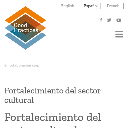
Pasar
English
Español
French
al
contenido
principal
En colaboración con:
Fortalecimiento del sector
cultural
Fortalecimiento del