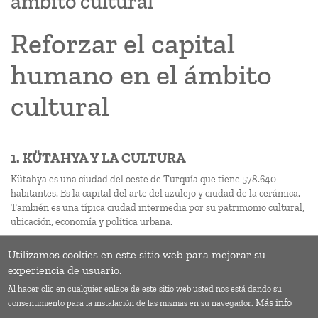
ámbito cultural
Reforzar el capital
humano en el ámbito
cultural
1. KÜTAHYA Y LA CULTURA
Kütahya es una ciudad del oeste de Turquía que tiene 578.640
habitantes. Es la capital del arte del azulejo y ciudad de la cerámica.
También es una típica ciudad intermedia por su patrimonio cultural,
ubicación, economía y política urbana.
Utilizamos cookies en este sitio web para mejorar su
Paginación
Página
Siguie
‹‹
››
experiencia de usuario.
anterior
págin
Al hacer clic en cualquier enlace de este sitio web usted nos está dando su
Suscribirse a 08_Trabajo decente y crecimiento económico
Más info
consentimiento para la instalación de las mismas en su navegador.