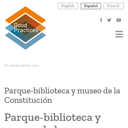
Pasar
English
Español
French
al
contenido
principal
En colaboración con:
Parque-biblioteca y museo de la
Constitución
Parque-biblioteca y