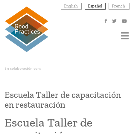
Pasar
English
Español
French
al
contenido
principal
En colaboración con:
Escuela Taller de capacitación
en restauración
Escuela Taller de