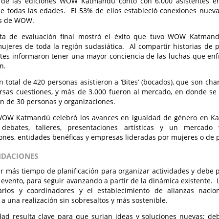
de las ediciones WOW Katmandú contó con 6.000 asistentes e
 todas las edades. El 53% de ellos estableció conexiones nuevas 
es de WOW.
ta de evaluación final mostró el éxito que tuvo WOW Katman
ujeres de toda la región sudasiática. Al compartir historias de p
ntes informaron tener una mayor conciencia de las luchas que enf
n.
n total de 420 personas asistieron a ‘Bites’ (bocados), que son cha
rsas cuestiones, y más de 3.000 fueron al mercado, en donde se 
n de 30 personas y organizaciones.
WOW Katmandú celebró los avances en igualdad de género en K
debates, talleres, presentaciones artísticas y un mercado
ones, entidades benéficas y empresas lideradas por mujeres o de 
DACIONES
 más tiempo de planificación para organizar actividades y debe p
 evento, para seguir avanzando a partir de la dinámica existente.
arios y coordinadores y el establecimiento de alianzas nacio
 a una realización sin sobresaltos y más sostenible.
idad resulta clave para que surjan ideas y soluciones nuevas; 