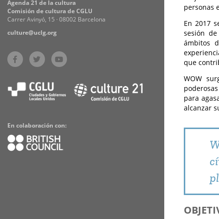
Agenda 21 de la cultura
personas e
Comisión de cultura de CGLU
Carrer Avinyó, 15 · 08002 Barcelona
En 2017 s
culture@uclg.org
sesión de
ámbitos d
experienci
que contr
WOW surg
poderosas
para agasa
alcanzar s
En colaboración con:
W
c
p
OBJETI