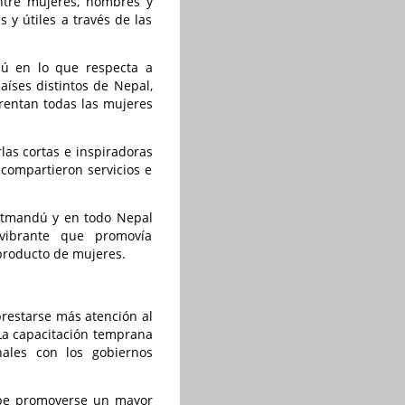
ntre mujeres, hombres y
y útiles a través de las
dú en lo que respecta a
aíses distintos de Nepal,
rentan todas las mujeres
rlas cortas e inspiradoras
compartieron servicios e
atmandú y en todo Nepal
 vibrante que promovía
producto de mujeres.
restarse más atención al
 La capacitación temprana
nales con los gobiernos
debe promoverse un mayor