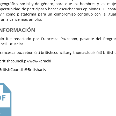
 geográfico, social y de género, para que los hombres y las muje
oportunidad de participar y hacer escuchar sus opiniones. El conte
vir como plataforma para un compromiso continuo con la igua
 un alcance más amplio.
INFORMACIÓN
culo fue redactado por Francesca Pozzebon, pasante del Progra
ncil, Bruselas.
francesca.pozzebon (at) britishcouncil.org, thomas.louis (at) britis
 britishcouncil.pk/wow-karachi
BritishCouncil @Britisharts