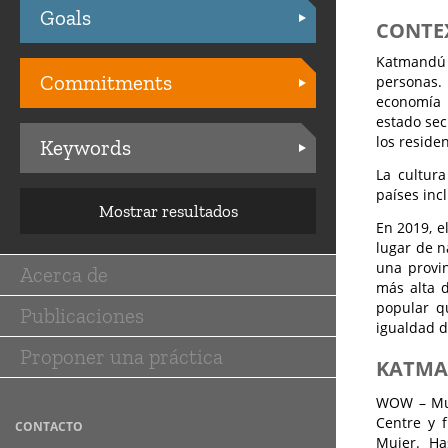
Goals
Practices
CONTE
Katmandú 
Commitments
personas. 
economía 
estado sec
los reside
Keywords
La cultura
países inc
Mostrar resultados
En 2019, e
lugar de n
una provi
Acerca de
Main
más alta d
popular qu
Publicaciones
navigation
igualdad d
Proponer una práctica
KATMA
WOW – Muj
Centre y 
CONTACTO
Mujer. Has