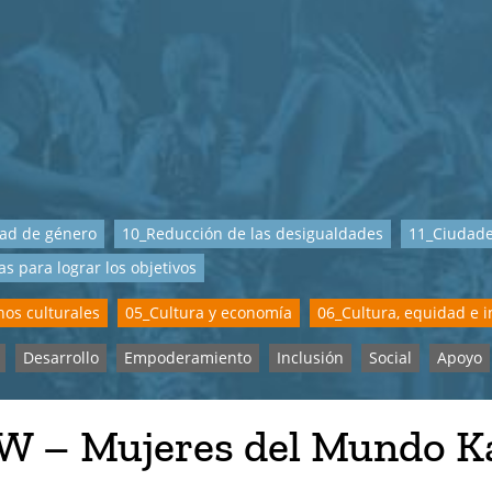
dad de género
10_Reducción de las desigualdades
11_Ciudade
as para lograr los objetivos
os culturales
05_Cultura y economía
06_Cultura, equidad e i
Desarrollo
Empoderamiento
Inclusión
Social
Apoyo
 – Mujeres del Mundo 