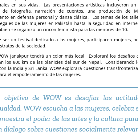
ales en sus vidas. Las presentaciones artísticas incluyeron un 
n de fotografía, narración de cuentos, una producción de M
nto en defensa personal y danza clásica. Los temas de los tall
egales de las mujeres en Pakistán hasta la seguridad en internet
bién se organizó un rincón feminista para las menores de 10.
 ser un festival dedicado a las mujeres, participaron mujeres, h
estratos de la sociedad.
WOW Janakpur tendrá un color más local. Explorará los desafíos
n los 800 km de las planicies del sur de Nepal. Considerando lo
 con la India y Sri Lanka, WOW explorará cuestiones transfronteriza
ara el empoderamiento de las mujeres.
l objetivo de WOW es desafiar las actitud
gualdad. WOW escucha a las mujeres, celebra s
 muestra el poder de las artes y la cultura par
n díalogo sobre cuestiones socialmente relevan