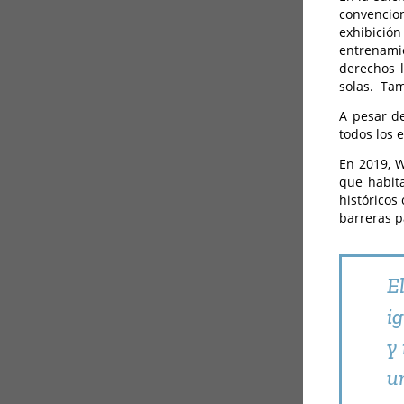
convencion
exhibició
entrenamie
derechos l
solas. Tam
A pesar de
todos los 
En 2019, 
que habita
históricos
barreras p
E
i
y
u