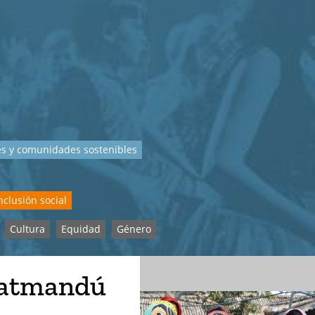
s y comunidades sostenibles
nclusión social
Cultura
Equidad
Género
Katmandú