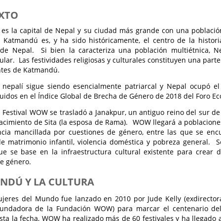
XTO
es la capital de Nepal y su ciudad más grande con una població
Katmandú es, y ha sido históricamente, el centro de la historia,
de Nepal. Si bien la caracteriza una población multiétnica, N
ular. Las festividades religiosas y culturales constituyen una part
ntes de Katmandú.
 nepalí sigue siendo esencialmente patriarcal y Nepal ocupó el
luidos en el Índice Global de Brecha de Género de 2018 del Foro 
l Festival WOW se trasladó a Janakpur, un antiguo reino del sur de
acimiento de Sita (la esposa de Rama). WOW llegará a poblacion
ncia mancillada por cuestiones de género, entre las que se enc
e matrimonio infantil, violencia doméstica y pobreza general. 
e se base en la infraestructura cultural existente para crear d
e género.
NDÚ Y LA CULTURA
eres del Mundo fue lanzado en 2010 por Jude Kelly (exdirectora
fundadora de la Fundación WOW) para marcar el centenario del 
ta la fecha, WOW ha realizado más de 60 festivales y ha llegado 