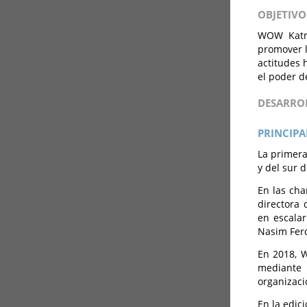
OBJETIVO
WOW Katma
promover l
actitudes 
el poder d
DESARRO
PRINCIPA
La primera
y del sur 
En las cha
directora 
en escalar
Nasim Ferd
En 2018, 
mediante 
organizaci
En la edic