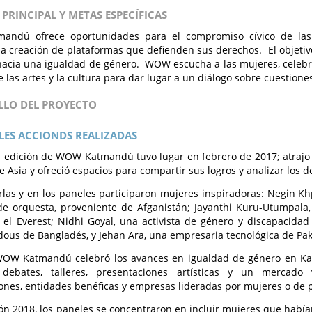
 PRINCIPAL Y METAS ESPECÍFICAS
ndú ofrece oportunidades para el compromiso cívico de las 
a creación de plataformas que defienden sus derechos. El objetiv
hacia una igualdad de género. WOW escucha a las mujeres, celebra
e las artes y la cultura para dar lugar a un diálogo sobre cuestione
LLO DEL PROYECTO
LES ACCIONDS REALIZADAS
 edición de WOW Katmandú tuvo lugar en febrero de 2017; atrajo
de Asia y ofreció espacios para compartir sus logros y analizar los 
rlas y en los paneles participaron mujeres inspiradoras: Negin K
de orquesta, proveniente de Afganistán; Jayanthi Kuru-Utumpala,
 el Everest; Nidhi Goyal, una activista de género y discapacidad
ous de Bangladés, y Jehan Ara, una empresaria tecnológica de Pak
WOW Katmandú celebró los avances en igualdad de género en K
debates, talleres, presentaciones artísticas y un mercado
ones, entidades benéficas y empresas lideradas por mujeres o de
ión 2018, los paneles se concentraron en incluir mujeres que había