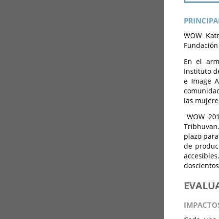
PRINCIPA
WOW Katma
Fundación 
En el arm
Instituto 
e Image Ar
comunidade
las mujere
WOW 2018 s
Tribhuvan.
plazo para
de produc
accesibles
doscientos
EVALU
IMPACTO