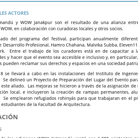
LES ACTORES
ndú y WOW Janakpur son el resultado de una alianza entre e
WOW, en colaboración con curadoras locales y otros socios.
ado del programa del festival, participan anualmente diferent
de Desarrollo Profesional, Hamro Chahana, Malvika Subba, Eleven11
k. Entre el trabajo de los curadores está en de capacitar a la
s y hacer que el evento sea accesible e inclusivo y, en particula
s pueden reclamar sus derechos y espacios en una sociedad patria
e llevará a cabo en las instalaciones del Instituto de Ingenie
 Se delineó un Proyecto de Preparación del Lugar del Evento para
 este aliado. Las mejoras se hicieron a través de la asignación de
ción local, e incluyeron la creación de rampas permanentes, a
. Se emplearon refugiados rohinyás para que trabajaran en el p
 estudiantes de la Facultad de Arquitectura.
ACIÓN
S