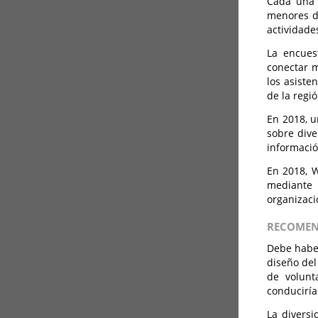
Cada una 
menores de
actividad
La encues
conectar m
los asiste
de la regió
En 2018, u
sobre dive
informació
En 2018, 
mediante 
organizaci
RECOMEN
Debe haber
diseño del
de volunt
conduciría
La divers