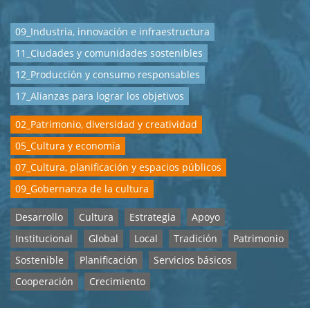
09_Industria, innovación e infraestructura
11_Ciudades y comunidades sostenibles
12_Producción y consumo responsables
17_Alianzas para lograr los objetivos
02_Patrimonio, diversidad y creatividad
05_Cultura y economía
07_Cultura, planificación y espacios públicos
09_Gobernanza de la cultura
Desarrollo
Cultura
Estrategia
Apoyo
Institucional
Global
Local
Tradición
Patrimonio
Sostenible
Planificación
Servicios básicos
Cooperación
Crecimiento