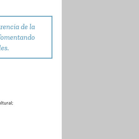
rencia de la
s fomentando
les.
ltural;