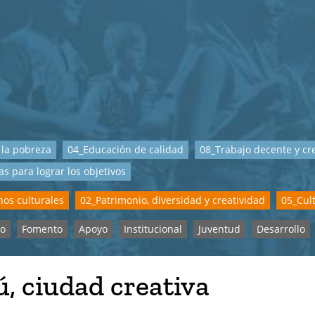
 la pobreza
04_Educación de calidad
08_Trabajo decente y c
as para lograr los objetivos
os culturales
02_Patrimonio, diversidad y creatividad
05_Cul
io
Fomento
Apoyo
Institucional
Juventud
Desarrollo
, ciudad creativa