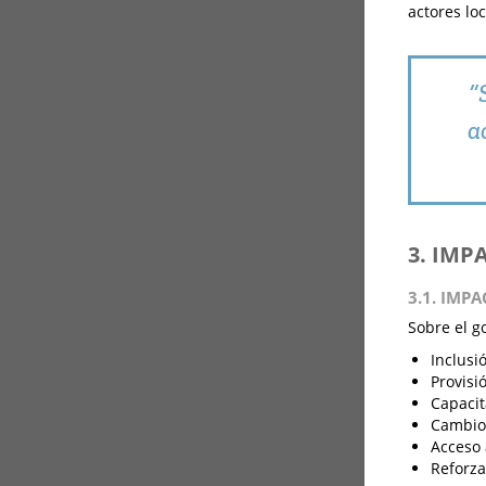
actores loc
“
a
3. IMP
3.1. IMP
Sobre el g
Inclusi
Provisi
Capacit
Cambio 
Acceso 
Reforza