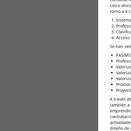
cinco disc
torno a 4
Sistema
Profesi
Clasifi
Acceso 
Se han sel
PASIMS 
Profesi
Valoriz
Valoriz
Valoriz
Promoci
Proyect
A través de
también a 
emprendido
contrataci
actividade
diseño de 