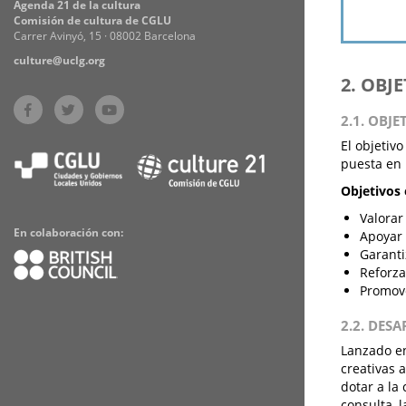
Agenda 21 de la cultura
Comisión de cultura de CGLU
Carrer Avinyó, 15 · 08002 Barcelona
culture@uclg.org
2. OBJ
2.1. OBJE
El objetiv
puesta en 
Objetivos 
Valorar
En colaboración con:
Apoyar 
Garanti
Reforza
Promove
2.2. DES
Lanzado en
creativas 
dotar a la
consulta, l