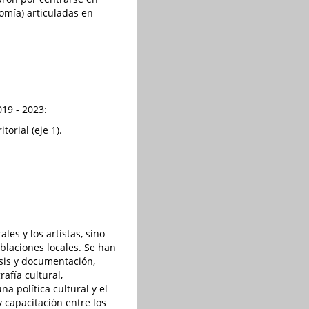
nomía) articuladas en
19 - 2023:
orial (eje 1).
les y los artistas, sino
oblaciones locales. Se han
sis y documentación,
afía cultural,
a política cultural y el
 capacitación entre los