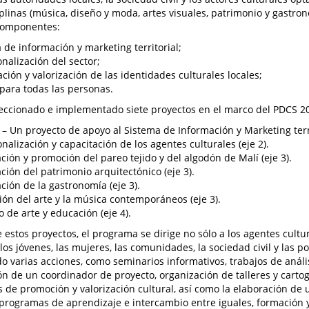
iplinas (música, diseño y moda, artes visuales, patrimonio y gastro
 componentes:
 de información y marketing territorial;
onalización del sector;
cación y valorización de las identidades culturales locales;
para todas las personas.
eccionado e implementado siete proyectos en el marco del PDCS 20
– Un proyecto de apoyo al Sistema de Información y Marketing territ
onalización y capacitación de los agentes culturales (eje 2).
ación y promoción del pareo tejido y del algodón de Malí (eje 3).
ación del patrimonio arquitectónico (eje 3).
ación de la gastronomía (eje 3).
ón del arte y la música contemporáneos (eje 3).
o de arte y educación (eje 4).
 estos proyectos, el programa se dirige no sólo a los agentes cultura
los jóvenes, las mujeres, las comunidades, la sociedad civil y las p
 varias acciones, como seminarios informativos, trabajos de análi
ón de un coordinador de proyecto, organización de talleres y cartogr
s de promoción y valorización cultural, así como la elaboración de un
programas de aprendizaje e intercambio entre iguales, formación y