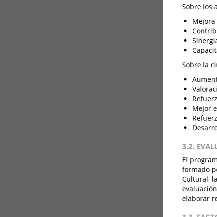
Sobre los 
Mejora 
Contrib
Sinergi
Capacit
Sobre la c
Aumento
Valorac
Refuerz
Mejor e
Refuerz
Desarro
3.2. EVA
El program
formado po
Cultural, 
evaluación
elaborar r