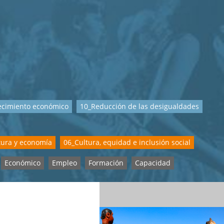
recimiento económico
10_Reducción de las desigualdades
tura y economía
06_Cultura, equidad e inclusión social
Económico
Empleo
Formación
Capacidad