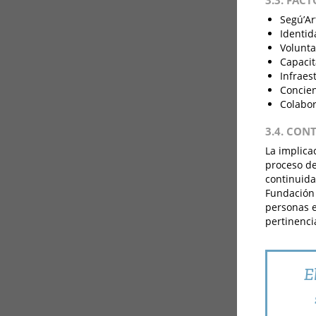
3.3. FAC
Segú’Ar
Identid
Voluntad
Capacit
Infraes
Concien
Colabor
3.4. CON
La implica
proceso de
continuida
Fundación 
personas e
pertinencia
E