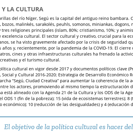
Ú Y LA CULTURA
orillas del río Níger, Segú es la capital del antiguo reino bambara.
 bozos, malinkés, sarakolés, peuhls, somonos, miniankas, dogons, m
 tres religiones principales (islam, 80%; cristianismo, 10%; y anim
excelencia cultural. El sector cultural y creativo, crucial para la e
anos, se ha visto gravemente afectado por la crisis de seguridad qu
s años y, recientemente, por la pandemia de la COVID-19. El cierre 
tros, cines y otras infraestructuras culturales ha frenado la activid
creativas y el turismo cultural.
lítica cultural en vigor desde 2017 y documentos políticos clave (
 Social y Cultural 2016-2020; Estrategia de Desarrollo Económico R
rcha “Segú, Ciudad Creativa” para aumentar la coherencia de la acc
entre los actores, promoviendo al mismo tiempo la estructuración de
a está alineado con la Agenda 21 de la Cultura y los ODS de la Ag
el ODS 1 (fin de la pobreza); 15 (vida de ecosistemas terrestres); 8 
o económico); 10 (reducción de las desigualdades) y 4 (educación d
El objetivo de la política cultural es hacer del