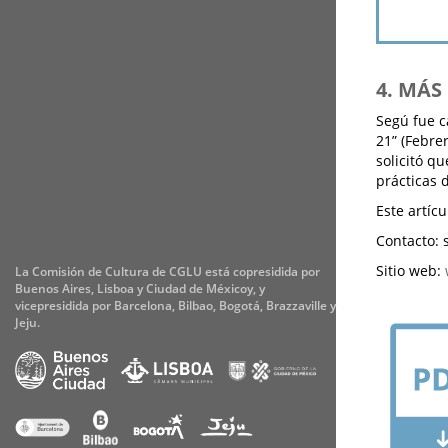
4. MÁ
Segú fue c
21” (Febre
solicitó q
prácticas 
Este artícu
Contacto: s
Sitio web:
La Comisión de Cultura de CGLU está copresidida por
Buenos Aires, Lisboa y Ciudad de Méxicoy, y
vicepresidida por Barcelona, Bilbao, Bogotá, Brazzaville y
Jeju.