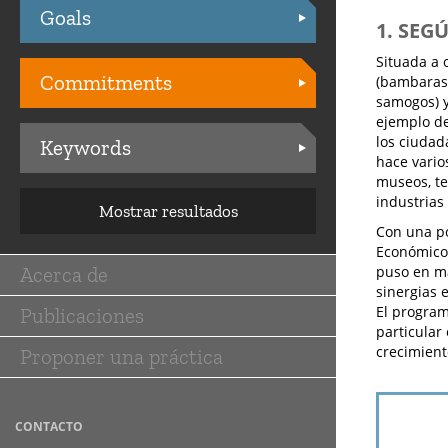
Goals
Practices
1. SEG
Situada a 
Commitments
(bambaras,
samogos) y
ejemplo de 
los ciudad
Keywords
hace vario
museos, tea
industrias 
Mostrar resultados
Con una po
Económico,
Acerca de
puso en ma
Main
sinergias 
El program
Publicaciones
navigation
particular 
crecimient
Proponer una práctica
CONTACTO