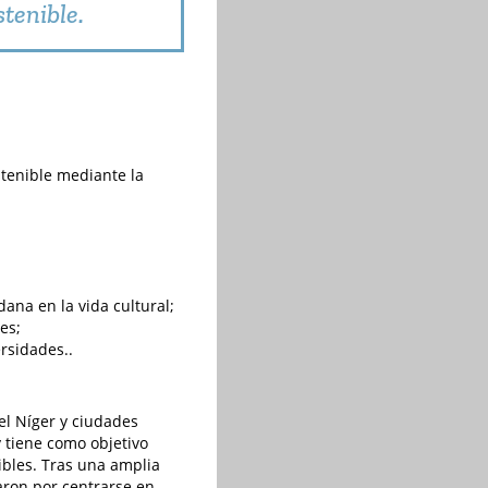
stenible.
ostenible mediante la
dana en la vida cultural;
es;
rsidades..
 el Níger y ciudades
 tiene como objetivo
ibles. Tras una amplia
taron por centrarse en