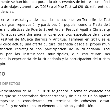
mente se han ido incorporando otros eventos de interés como Peripl
ura de viajes y aventuras (2013) o el Phe Festival (2016), referente
ndencias.
 en esta estrategia, destacan las actuaciones en Tenerife del Fest
 de gran repercusión y participación popular como la Fiesta de S
es muralísticas de Puerto Street Art, el Festival Agatha Christie 
s Turísticas cada dos años, o los encuentros específicos de música 
 Festival de Música Barroca y Antigua. También en 2017, se es
l circo actual; una oferta cultural diseñada desde el propio mun
ficación estratégica con participación de la ciudadanía. To
dos por las instituciones municipales, que estructuran n
idad, la experiencia de la ciudadanía y la participación del turi
pio.
TO
S DIRECTOS
lementación de la ECPC 2020 se generó la toma de contacto entr
nes que se encontraban desconectados y sin ejes de unión aparent
empezase a considerarse en términos de cohesión, desarro
ación, y no sólo como un elemento de nicho y exhibición.