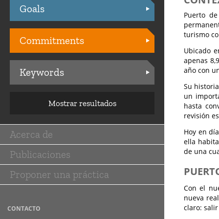
Goals
Practices
Puerto de
permanente
turismo co
Commitments
Ubicado en
apenas 8,9
año con un
Keywords
Su histori
un importa
Mostrar resultados
hasta con
revisión e
Hoy en día
Acerca de
Main
ella habit
de una cua
Publicaciones
navigation
PUERTO
Proponer una práctica
Con el nu
nueva real
claro: sal
CONTACTO