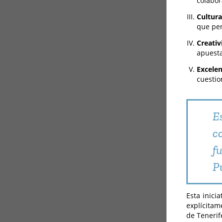
colabo
Cultur
que per
Creati
apuesta
Excele
cuestio
E
c
f
P
Esta inici
explícitam
de Tenerif