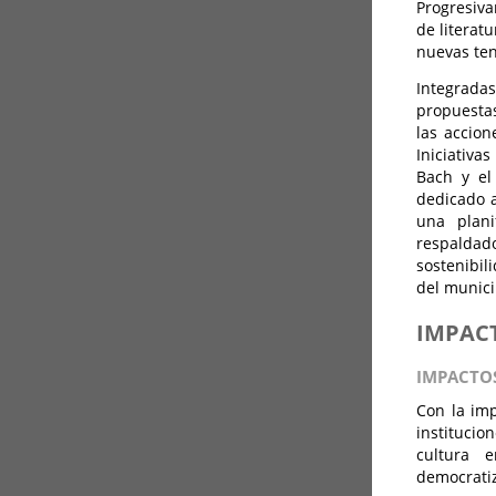
Progresiva
de literat
nuevas te
Integradas
propuestas
las accion
Iniciativa
Bach y el
dedicado a
una plani
respalda
sostenibil
del munici
IMPAC
IMPACTO
Con la imp
institucio
cultura 
democratiz