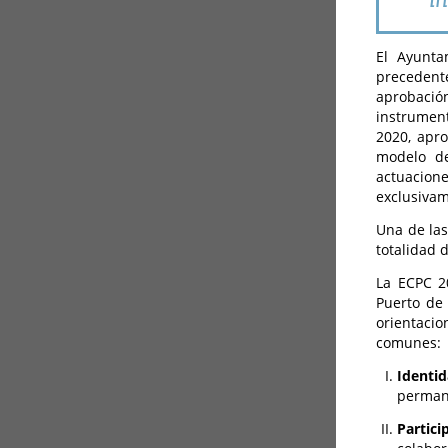
El Ayunta
precedente
aprobación
instrument
2020, apro
modelo de
actuacion
exclusivam
Una de las
totalidad 
La ECPC 2
Puerto de 
orientacio
comunes:
Identi
perman
Partic