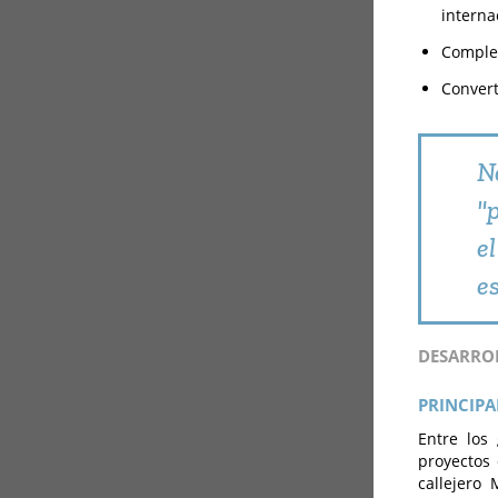
interna
Complem
Convert
N
"
e
e
DESARRO
PRINCIPA
Entre los
proyectos 
callejero