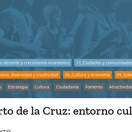
o decente y crecimiento económico
11_Ciudades y comunidades
onio, diversidad y creatividad
05_Cultura y economía
09_Gobe
o
Estrategia
Cultura
Ciudadanía
Fomento
Atractivida
to de la Cruz: entorno cu
XTO