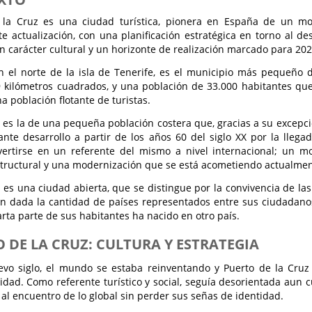
 la Cruz es una ciudad turística, pionera en España de un m
 actualización, con una planificación estratégica en torno al de
n carácter cultural y un horizonte de realización marcado para 202
 el norte de la isla de Tenerife, es el municipio más pequeño de
 kilómetros cuadrados, y una población de 33.000 habitantes que
a población flotante de turistas.
a es la de una pequeña población costera que, gracias a su excepcio
nte desarrollo a partir de los años 60 del siglo XX por la llega
vertirse en un referente del mismo a nivel internacional; un 
structural y una modernización que se está acometiendo actualmen
 es una ciudad abierta, que se distingue por la convivencia de l
an dada la cantidad de países representados entre sus ciudadano
rta parte de sus habitantes ha nacido en otro país.
 DE LA CRUZ: CULTURA Y ESTRATEGIA
evo siglo, el mundo se estaba reinventando y Puerto de la Cruz
idad. Como referente turístico y social, seguía desorientada aun 
ir al encuentro de lo global sin perder sus señas de identidad.