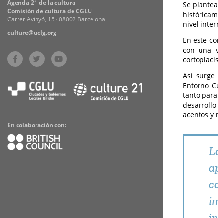
Agenda 21 de la cultura
Se plantea
Comisión de cultura de CGLU
históricam
Carrer Avinyó, 15 · 08002 Barcelona
nivel inter
culture@uclg.org
En este co
con una v
cortoplaci
Así surge 
Entorno Cu
tanto para
desarrollo
acentos y 
En colaboración con:
L
a
c
i
i