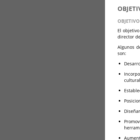
OBJETI
OBJETIVO
El objetiv
director d
Algunos de
son:
Desarro
Incorpo
cultura
Estable
Posicio
Diseñar
Promov
herrami
Aument