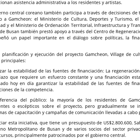
ionan asistencia administrativa a los residentes y artistas.
erno central coreano también participa a través de decisiones de
 a Gamcheon: el Ministerio de Cultura, Deportes y Turismo, el M
ad y el Ministerio de Ordenación Territorial, Infraestructura y Tra
de Busan también prestó apoyo a través del Centro de Regenerac
ñó un papel importante en el diálogo sobre políticas, la fina
 planificación y ejecución del proyecto Gamcheon, Village de cul
 principales:
zar la estabilidad de las fuentes de financiación: La regeneraci
lazo que requiere un esfuerzo constante y una financiación est
ado hoy en día garantizar la estabilidad de las fuentes de finan
iones de la competencia.
iferencia del público: la mayoría de los residentes de Gamc
rentes o escépticos sobre el proyecto, pero gradualmente se i
as de capacitación y campañas de comunicación llevadas a cabo po
ciar esta iniciativa, que tiene un presupuesto de US$2.800.600, S
rno Metropolitano de Busan y de varios socios del sector priv
cursos, principalmente patrocinados por el gobierno central.