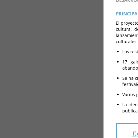
DESARRO
PRINCIPA
El proyect
cultura, 
lanzamien
culturales
Los res
17 gal
abando
Se ha c
festiva
Varios 
La iden
publica
E