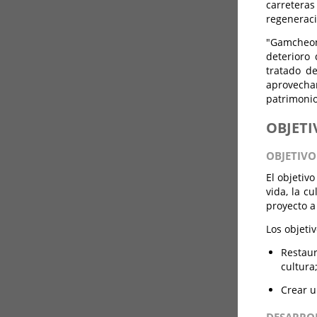
carreteras
regeneraci
"Gamcheon,
deterioro
tratado d
aprovechar
patrimonio
OBJETI
OBJETIVO
El objetiv
vida, la c
proyecto a
Los objetiv
Restaur
cultura
Crear u