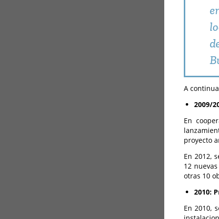
e
lo
d
B
A continua
2009/2
En cooper
lanzamient
proyecto a
En 2012, s
12 nuevas 
otras 10 o
2010: P
En 2010, s
instalacio