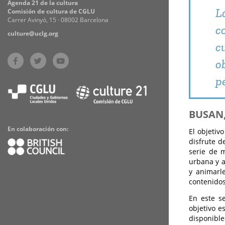
Agenda 21 de la cultura
L
Comisión de cultura de CGLU
Carrer Avinyó, 15 · 08002 Barcelona
c
culture@uclg.org
c
o
p
BUSAN,
En colaboración con:
El objetiv
disfrute d
serie de m
urbana y a
y animarle
contenidos
En este se
objetivo e
disponible