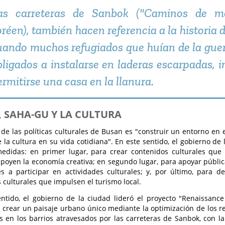
as carreteras de Sanbok ("Caminos de m
oréen), también hacen referencia a la historia 
uando muchos refugiados que huían de la guer
bligados a instalarse en laderas escarpadas, 
ermitirse una casa en la llanura.
 SAHA-GU Y LA CULTURA
o de las políticas culturales de Busan es "construir un entorno en 
e la cultura en su vida cotidiana". En este sentido, el gobierno d
edidas: en primer lugar, para crear contenidos culturales que f
poyen la economía creativa; en segundo lugar, para apoyar públi
s a participar en actividades culturales; y, por último, para de
 culturales que impulsen el turismo local.
ntido, el gobierno de la ciudad lideró el proyecto "Renaissanc
s crear un paisaje urbano único mediante la optimización de los re
s en los barrios atravesados por las carreteras de Sanbok, con l