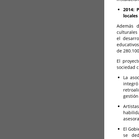
2014: 
locales
Además de
culturales
el desarr
educativos
de 280.100
El proyec
sociedad c
La asoc
integr
retroa
gestión
Artista
habilid
asesora
El Gobi
se ded