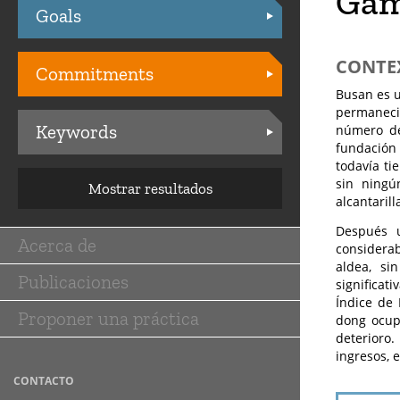
Gam
Goals
Practices
CONTE
Commitments
Busan es u
permanecie
Keywords
número de
fundación
todavía ti
sin ningú
Mostrar resultados
alcantaril
Después u
Acerca de
considera
Main
aldea, si
Publicaciones
navigation
significa
Índice de 
Proponer una práctica
dong ocup
deterioro
ingresos, 
CONTACTO