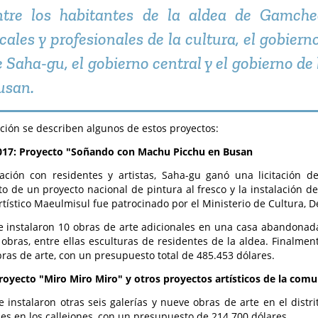
ntre los habitantes de la aldea de Gamcheo
cales y profesionales de la cultura, el gobierno
e Saha-gu, el gobierno central y el gobierno de
usan.
ción se describen algunos de estos proyectos:
017: Proyecto "Soñando con Machu Picchu en Busan
ación con residentes y artistas, Saha-gu ganó una licitación d
o de un proyecto nacional de pintura al fresco y la instalación de 
rtístico Maeulmisul fue patrocinado por el Ministerio de Cultura, 
e instalaron 10 obras de arte adicionales en una casa abandonad
obras, entre ellas esculturas de residentes de la aldea. Finalment
bras de arte, con un presupuesto total de 485.453 dólares.
royecto "Miro Miro Miro" y otros proyectos artísticos de la com
e instalaron otras seis galerías y nueve obras de arte en el distri
nes en los callejones, con un presupuesto de 214.700 dólares.