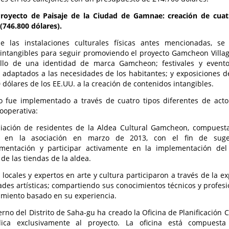
Proyecto de Paisaje de la Ciudad de Gamnae: creación de cuatro
 (746.800 dólares).
 las instalaciones culturales físicas antes mencionadas, s
 intangibles para seguir promoviendo el proyecto Gamcheon Villag
ollo de una identidad de marca Gamcheon; festivales y evento
 adaptados a las necesidades de los habitantes; y exposiciones de
 dólares de los EE.UU. a la creación de contenidos intangibles.
to fue implementado a través de cuatro tipos diferentes de act
ooperativa:
iación de residentes de la Aldea Cultural Gamcheon, compuesta
ó en la asociación en marzo de 2013, con el fin de suger
limentación y participar activamente en la implementación del 
 de las tiendas de la aldea.
s locales y expertos en arte y cultura participaron a través de la e
ades artísticas; compartiendo sus conocimientos técnicos y profes
miento basado en su experiencia.
erno del Distrito de Saha-gu ha creado la Oficina de Planificación 
ica exclusivamente al proyecto. La oficina está compuest