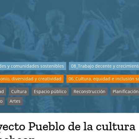
des y comunidades sostenibles
08_Trabajo decente y crecimien
onio, diversidad y creatividad
06_Cultura, equidad e inclusión s
ad
Cultura
Espacio público
Reconstrucción
Planificación
io
Artes
ecto Pueblo de la cultura