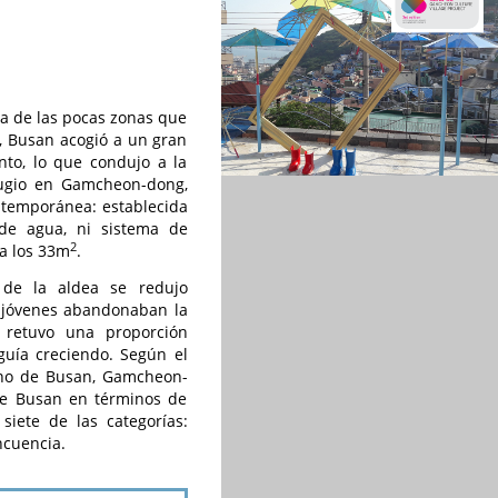
na de las pocas zonas que
, Busan acogió a un gran
to, lo que condujo a la
fugio en Gamcheon-dong,
ontemporánea: establecida
 de agua, ni sistema de
2
 a los 33m
.
 de la aldea se redujo
s jóvenes abandonaban la
a retuvo una proporción
guía creciendo. Según el
tano de Busan, Gamcheon-
de Busan en términos de
iete de las categorías:
ncuencia.