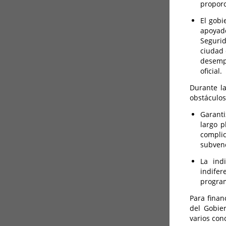
proporc
El gobi
apoyado
Segurid
ciudad 
desempe
oficial.
Durante la
obstáculos
Garanti
largo p
complic
subvenc
La ind
indife
program
Para finan
del Gobie
varios con