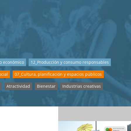
to económico
12_Producción y consumo responsables
ocial
07_Cultura, planificación y espacios públicos
Atractividad
Bienestar
Industrias creativas