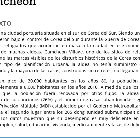
cheon
XTO
na ciudad portuaria situada en el sur de Corea del Sur. Siendo u
ron bajo el control de Corea del Sur durante la Guerra de Corea
 refugiados que acudieron en masa a la ciudad en ese momen
 de muchas aldeas. Gamcheon Village, uno de los sitios de re
ene las marcas visibles de los disturbios históricos de la Corea c
n tipo de planificación urbana, la aldea no tenía suministro
lado y la mayoría de las casas, construidas sin retretes, no llegaban
n pico de 30.000 habitantes en los años 80, la población
blemente a 8.000 habitantes en los años 2010. A medida que lo
n que la población fuera renovada por otros flujos, la alde
tiva de sus ancianos (26%) y el número de casas abandonadas se
Privación Múltiple (MDI) establecido por el Gobierno Metropoli
a el segundo lugar entre los 205 dong (unidad submunicipal) 
. Los datos muestran que su desempeño es muy deficiente en s
empleo, salud, educación, vivienda, medio ambiente y tasas de deli