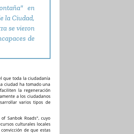
ontaña" en
de la Ciudad,
ra se vieron
incapaces de
el que toda la ciudadanía
e la ciudad ha tomado una
aciliten la regeneración
camente a los ciudadanos
sarrollar varios tipos de
e of Sanbok Roads", cuyo
cursos culturales locales
a convicción de que estas