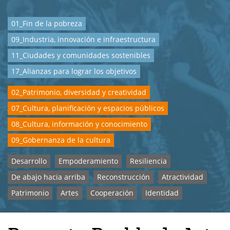
01_Fin de la pobreza
09_Industria, innovación e infraestructura
11_Ciudades y comunidades sostenibles
17_Alianzas para lograr los objetivos
02_Patrimonio, diversidad y creatividad
07_Cultura, planificación y espacios públicos
08_Cultura, información y conocimiento
09_Gobernanza de la cultura
Desarrollo
Empoderamiento
Resiliencia
De abajo hacia arriba
Reconstrucción
Atractividad
Patrimonio
Artes
Cooperación
Identidad