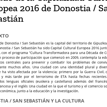
opea 2016 de Donostia / S
astián
XTO
de Donostia / San Sebastián es la capital del territorio de Gipuzko
nostia / San Sebastián ha sido Capital Cultural Europea 2016 jun
, con el programa “Cultura Transformadora para una Década de Co
n proceso de participación que comenzó en 2009, contempla la edu
tos centrales para prevenir y combatir los problemas de convi
rante muchos años. Una ciudad con una identidad plural y div
 ha visto afectada por la violencia; primero por la Guerra Civil,
a y más tarde por el terrorismo de ETA hasta fechas reciente
dos lenguas oficiales (euskera y castellano) además del francé
rancesa y el inglés Una ciudad en la que el turismo y el comercio s
económica, junto a la educación y la investigación.
IA / SAN SEBASTIÁN Y LA CULTURA