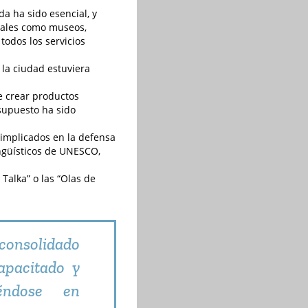
a ha sido esencial, y
rales como museos,
todos los servicios
la ciudad estuviera
e crear productos
supuesto ha sido
s implicados en la defensa
ingüísticos de UNESCO,
Talka” o las “Olas de
 consolidado
apacitado y
éndose en