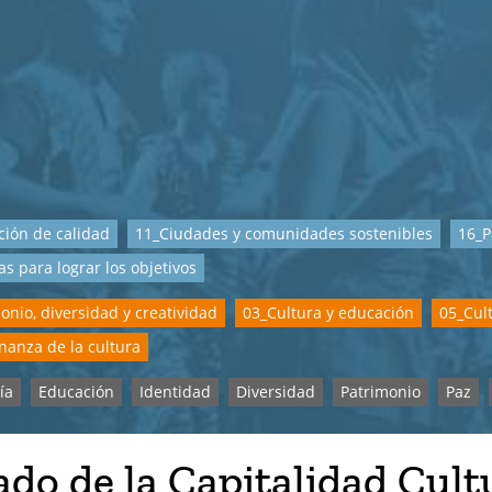
ión de calidad
11_Ciudades y comunidades sostenibles
16_P
as para lograr los objetivos
onio, diversidad y creatividad
03_Cultura y educación
05_Cul
anza de la cultura
ía
Educación
Identidad
Diversidad
Patrimonio
Paz
do de la Capitalidad Cult