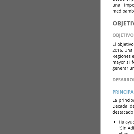
una impo
medioambie
OBJETI
OBJETIVO
El objetiv
2016. Una 
Regiones e
mayor si f
generar un
DESARRO
PRINCIPA
La princip
Década de
destacado 
Ha ayud
“Sin Ad
ellas