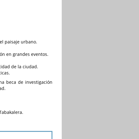
el paisaje urbano.
ón en grandes eventos.
tidad de la ciudad.
icas.
na beca de investigación
ad.
Tabakalera.