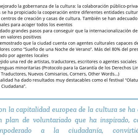
ejorado la gobernanza de la cultura: la colaboración público-privad
se ha propiciado la cooperación entre diferentes entidades cultu
, centros de creación y casas de cultura. También se han adecuado 
ales para acoger todos los eventos
dado grandes pasos para conseguir que la internacionalización de 
en valores positivos
emostrado que la ciudad cuenta con agentes culturales capaces d
ores como “Sueño de una Noche de Verano”. Más del 80% del pre
ado por agentes locales
ejido una red de artistas, traductores, escritores o agentes sociale
lenguas minoritarias (Protocolo para la Garantía de los Derechos L
Traductores, Nuevos Comisarios, Corners, Other Words…)
talidad ha dado resultados muy destacables como el festival “Olatu 
 Ciudadana”.
on la capitalidad europea de la cultura se ha
n plan de voluntariado que ha inspirado, c
mpoderado a la ciudadanía, convirti