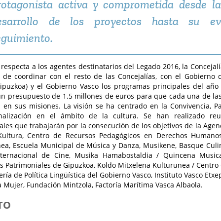
rotagonista activa y comprometida desde la
esarrollo de los proyectos hasta su ev
eguimiento.
 respecta a los agentes destinatarios del Legado 2016, la Concejalí
de coordinar con el resto de las Concejalías, con el Gobierno de
ipuzkoa) y el Gobierno Vasco los programas principales del año 
n presupuesto de 1.5 millones de euros para que cada una de las 
en sus misiones. La visión se ha centrado en la Convivencia, Par
onalización en el ámbito de la cultura. Se han realizado re
nales que trabajarán por la consecución de los objetivos de la Agen
Kultura, Centro de Recursos Pedagógicos en Derechos Humanos
nea, Escuela Municipal de Música y Danza, Musikene, Basque Culin
Internacional de Cine, Musika Hamabostaldia / Quincena Musica
s Patrimoniales de Gipuzkoa, Koldo Mitxelena Kulturunea / Centro 
ería de Política Lingüística del Gobierno Vasco, Instituto Vasco Etx
a Mujer, Fundación Mintzola, Factoría Marítima Vasca Albaola.
TO