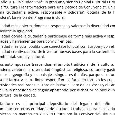
 año 2016 la ciudad vivió un gran año, siendo Capital Cultural Eur
a “Cultura Transformadora para una Década de Convivencia”. Un 
una ciudadanía activa, responsable y solidaria”, dotada de la
dora”. La visión del Programa incluía:
iedad más abierta, donde se respetase y valorase la diversidad co
oviese la igualdad.
iedad donde la ciudadanía participase de forma más activa y resp
ades y herramientas para convivir en paz.
iedad más cosmopolita que conectase lo local con Europa y con e
iedad creativa, capaz de inventar nuevas bases para la sostenibil
biental, social y cultural.
vos autoimpuestos trascendían el ámbito tradicional de la cultura:
dera, celebrar la diversidad (lingüística, religiosa, cultural y gast
alor la geografía y los paisajes singulares (bahías, parques cultur
 de faros). A estos fines respondían los faros en torno a los cual
tividades realizadas: el Faro de la Paz, el Faro de las Voces y el Fa
e vio la necesidad de seguir apostando por dichos principios e i
cultural de la ciudad.
 Kultura es el principal depositario del legado del año 
mente con otras entidades de la ciudad trabajan para consolidar
sieron en marcha en 2016. “Cultura por la Convivencia” sigue 