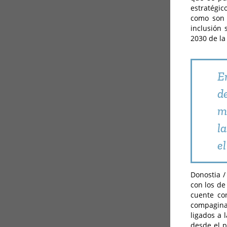
estratégic
como son l
inclusión 
2030 de la 
E
d
m
l
el
Donostia /
con los de
cuente co
compagina 
ligados a 
desde el p