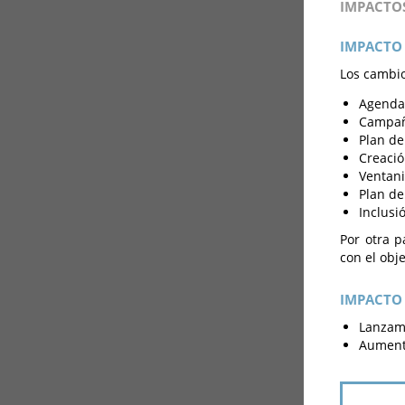
IMPACTO
IMPACTO 
Los cambio
Agenda 
Campaña
Plan de
Creació
Ventani
Plan de
Inclusi
Por otra 
con el obj
IMPACTO 
Lanzami
Aumento