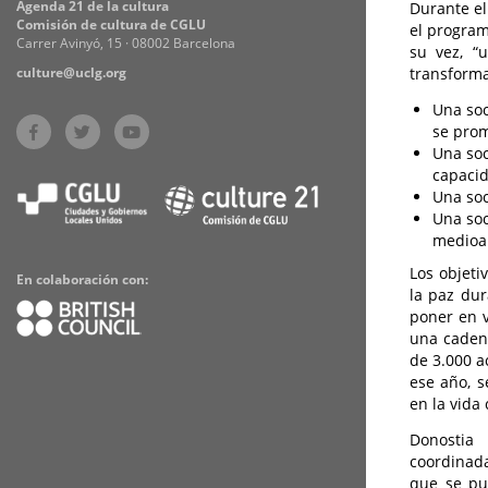
Agenda 21 de la cultura
Durante el
Comisión de cultura de CGLU
el program
Carrer Avinyó, 15 · 08002 Barcelona
su vez, “
culture@uclg.org
transforma
Una soc
se prom
Una soc
capacid
Una soc
Una soc
medioam
Los objeti
En colaboración con:
la paz dura
poner en v
una cadena
de 3.000 ac
ese año, s
en la vida 
Donostia
coordinada
que se pu