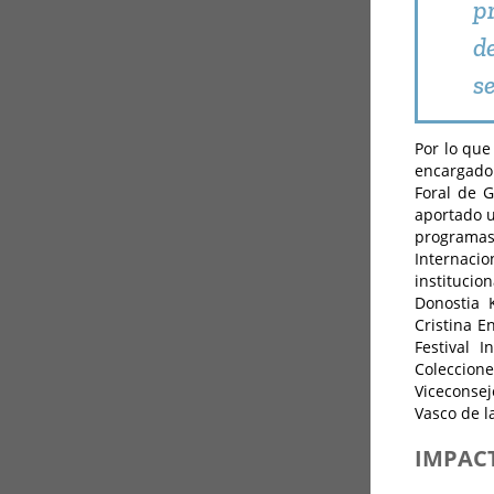
p
d
s
Por lo que
encargado 
Foral de G
aportado u
programas 
Internaci
institucio
Donostia 
Cristina E
Festival 
Coleccione
Viceconsej
Vasco de l
IMPAC