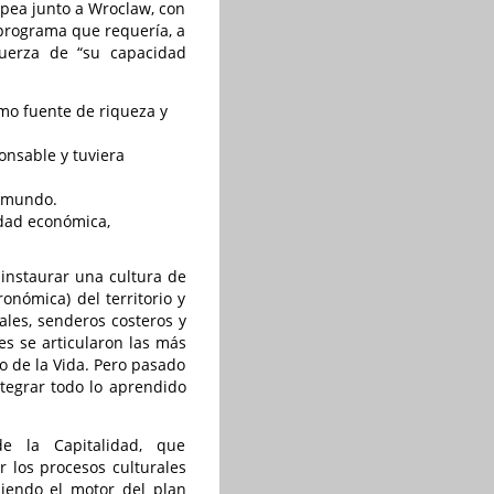
opea junto a Wroclaw, con
programa que requería, a
 fuerza de “su capacidad
mo fuente de riqueza y
onsable y tuviera
l mundo.
idad económica,
 instaurar una cultura de
ronómica) del territorio y
ales, senderos costeros y
es se articularon las más
ro de la Vida. Pero pasado
ntegrar todo lo aprendido
de la Capitalidad, que
 los procesos culturales
siendo el motor del plan