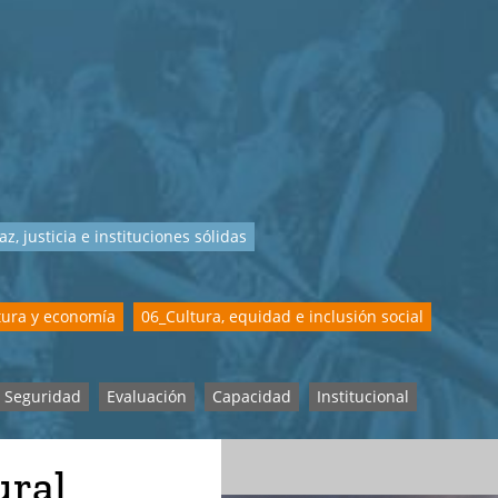
az, justicia e instituciones sólidas
tura y economía
06_Cultura, equidad e inclusión social
Seguridad
Evaluación
Capacidad
Institucional
ural