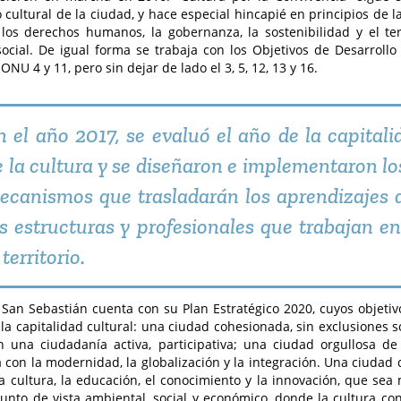
o cultural de la ciudad, y hace especial hincapié en principios de 
os derechos humanos, la gobernanza, la sostenibilidad y el terr
social. De igual forma se trabaja con los Objetivos de Desarroll
ONU 4 y 11, pero sin dejar de lado el 3, 5, 12, 13 y 16.
n el año 2017, se evaluó el año de la capital
e la cultura y se diseñaron e implementaron lo
ecanismos que trasladarán los aprendizajes 
as estructuras y profesionales que trabajan en
 territorio.
 San Sebastián cuenta con su Plan Estratégico 2020, cuyos objeti
 la capitalidad cultural: una ciudad cohesionada, sin exclusiones so
n una ciudadanía activa, participativa; una ciudad orgullosa d
con la modernidad, la globalización y la integración. Una ciudad
la cultura, la educación, el conocimiento y la innovación, que sea
unto de vista ambiental, social y económico, donde la cultura co