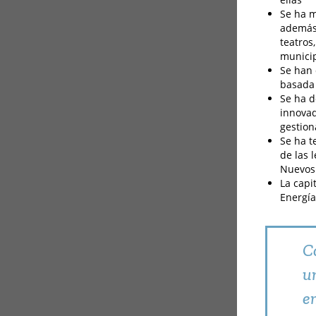
Se ha m
además 
teatros
municip
Se han 
basada 
Se ha d
innovad
gestion
Se ha t
de las 
Nuevos 
La capi
Energía
C
u
e