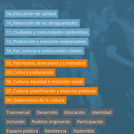
04_Educación de calidad
10_Reducción de las desigualdades
11_Ciudades y comunidades sostenibles
12_Producción y consumo responsables
16_Paz, justicia e instituciones sólidas
02_Patrimonio, diversidad y creatividad
03_Cultura y educación
06_Cultura, equidad e inclusión social
07_Cultura, planificación y espacios públicos
09_Gobernanza de la cultura
Transversal
Desarrollo
Educación
Identidad
Inclusión
Pueblos originarios
Participación
Espacio público
Resiliencia
Sostenible