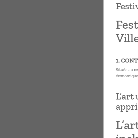
Festi
Fest
Vill
1. CON
Située au ce
économique
L’art
appri
L’a