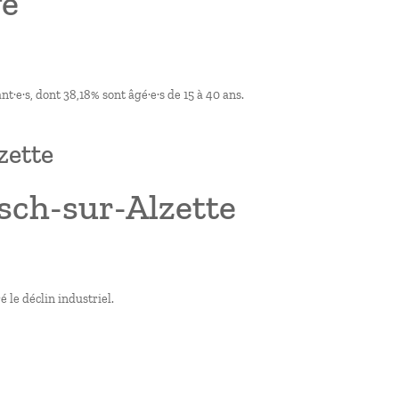
ve
·e·s, dont 38,18% sont âgé·e·s de 15 à 40 ans.
zette
sch-sur-Alzette
 le déclin industriel.