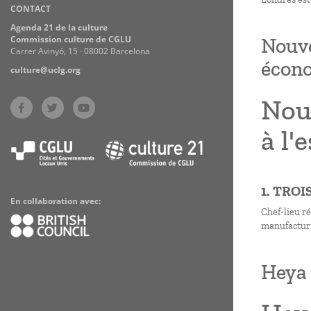
CONTACT
Practices
Agenda 21 de la culture
Commission culture de CGLU
Nouve
Carrer Avinyó, 15 · 08002 Barcelona
écono
culture@uclg.org
Nouv
à l'
1. TRO
En collaboration avec:
Chef-lieu r
manufacturi
Heya 