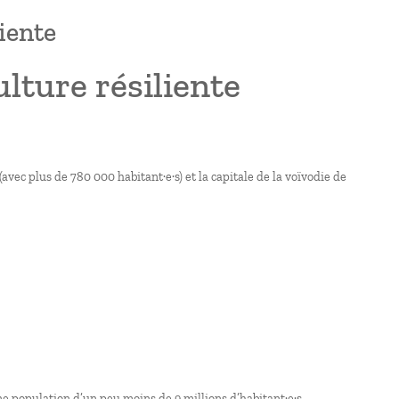
liente
ulture résiliente
vec plus de 780 000 habitant·e·s) et la capitale de la voïvodie de
ne population d’un peu moins de 9 millions d’habitant·e·s.