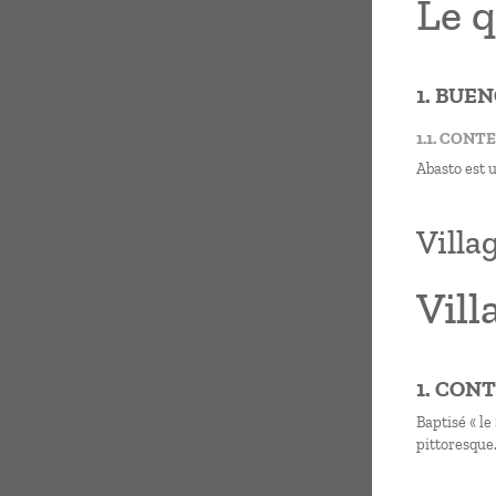
Le q
1. BUE
1.1. CONT
Abasto est u
Villa
Vill
1. CON
Baptisé « le
pittoresque