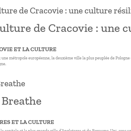
lture de Cracovie : une culture rési
ulture de Cracovie : une c
COVIE ET LA CULTURE
 une métropole européenne, la deuxième ville la plus peuplée de Pologne (a
gne.
reathe
 Breathe
DRES ET LA CULTURE
la capitale et la plus grande ville d’Angleterre et du Royaume-Uni, avec u