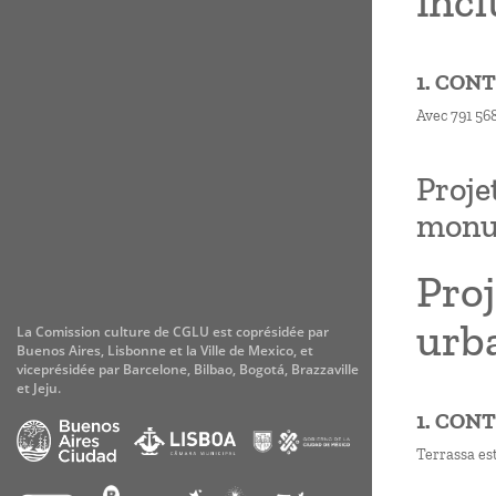
incl
1. CON
Avec 791 568
Proje
monum
Proj
urba
La Comission culture de CGLU est coprésidée par
Buenos Aires, Lisbonne et la Ville de Mexico, et
viceprésidée par Barcelone, Bilbao, Bogotá, Brazzaville
et Jeju.
1. CON
Terrassa est