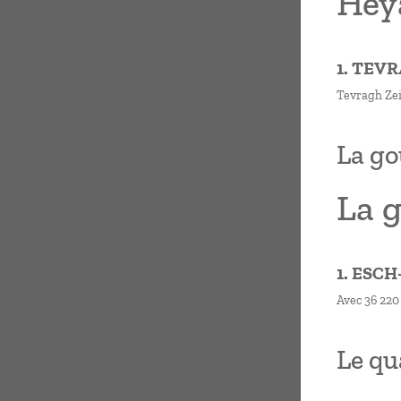
Heya
1. TEV
Tevragh Zein
La go
La g
1. ESC
Avec 36 220 
Le qu