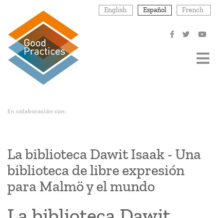
Pasar
English
Español
French
al
contenido
principal
En colaboración con:
La biblioteca Dawit Isaak - Una
biblioteca de libre expresión
para Malmö y el mundo
La biblioteca Dawit