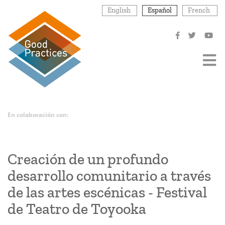
Pasar
English
Español
French
al
contenido
principal
En colaboración con:
Creación de un profundo
desarrollo comunitario a través
de las artes escénicas - Festival
de Teatro de Toyooka