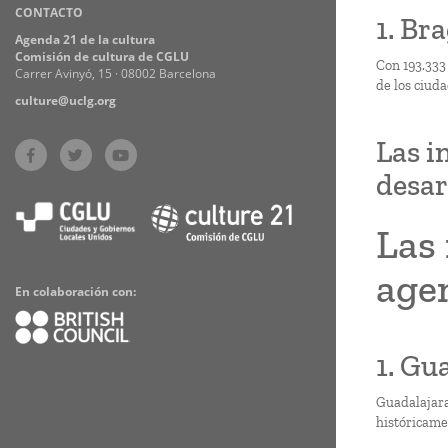
CONTACTO
Practices
1. Bra
Agenda 21 de la cultura
Comisión de cultura de CGLU
Con 193.333
Carrer Avinyó, 15 · 08002 Barcelona
de los ciud
culture@uclg.org
Las i
desar
Las 
agen
En colaboración con:
1. Gu
Guadalajara,
históricame