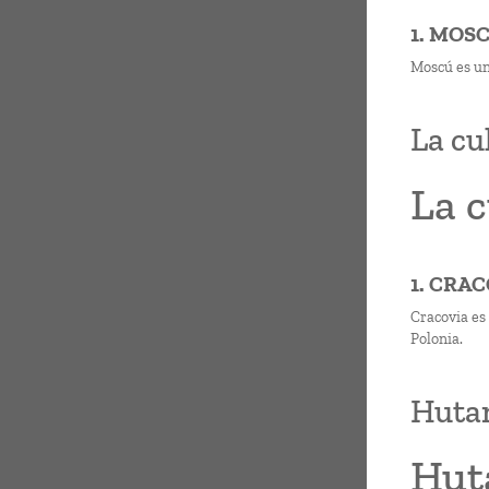
1. MOS
Moscú es un
La cu
La c
1. CRA
Cracovia es
Polonia.
Hutan
Hut