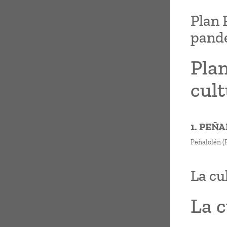
Plan 
pand
Plan
cul
1. PEÑ
Peñalolén (
La cu
La 