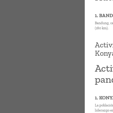
1. BAN
Bandung, ca
(180 km).
Activ
Kony
Acti
pan
1. KON
La població
liderazgo e