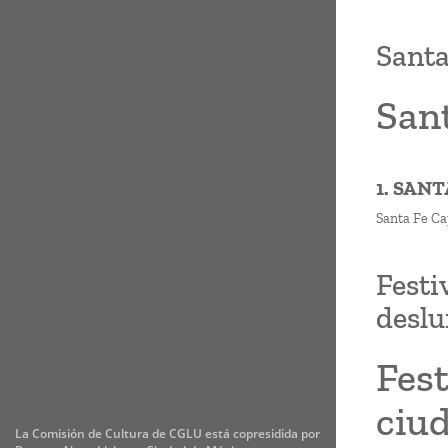
Santa
Sant
1. SANT
Santa Fe Ca
Festi
desl
Fest
ciu
La Comisión de Cultura de CGLU está copresidida por