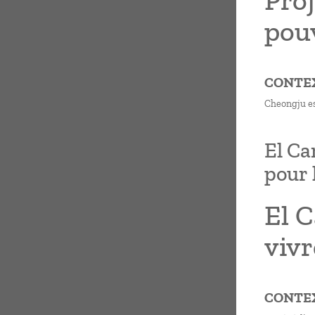
Proj
pouv
CONTE
Cheongju es
El Ca
pour 
El C
vivr
CONTE