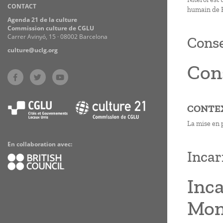
CONTACT
Practices
humain de Ri
Agenda 21 de la culture
Commission culture de CGLU
Carrer Avinyó, 15 · 08002 Barcelona
Conse
culture@uclg.org
Con
CONTE
La mise en 
En collaboration avec:
Incar
Inca
Mon