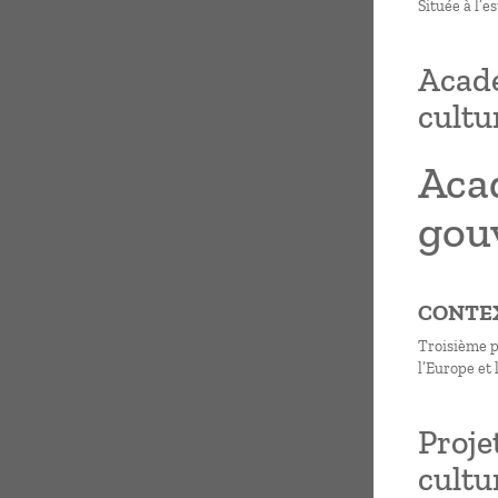
Située à l’
Acadé
cultu
Aca
gou
CONTE
Troisième pl
l’Europe et 
Proje
cultu