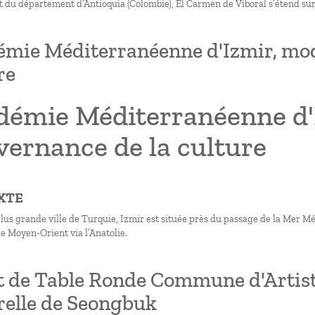
est du département d’Antioquia (Colombie), El Carmen de Viboral s’étend su
mie Méditerranéenne d'Izmir, mod
re
démie Méditerranéenne d'
vernance de la culture
XTE
us grande ville de Turquie, Izmir est située près du passage de la Mer Méd
le Moyen-Orient via l’Anatolie.
t de Table Ronde Commune d'Artist
relle de Seongbuk