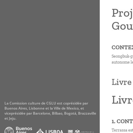
Pro
Gou
CONTE
Seongbuk-gu
autonome le
Livre
Livr
La Comission culture de CGLU est coprésidée par
Buenos Aires, Lisbonne et la Ville de Mexico, et
viceprésidée par Barcelone, Bilbao, Bogotá, Brazzaville
et Jeju.
1. CON
Terrassa est