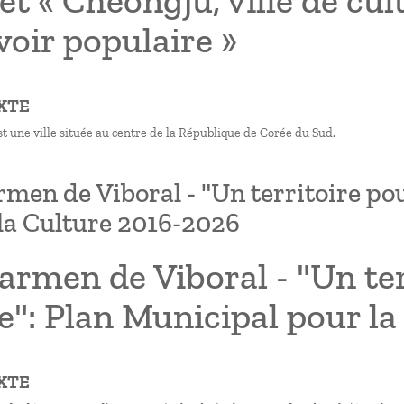
et « Cheongju, ville de cu
oir populaire »
XTE
t une ville située au centre de la République de Corée du Sud.
rmen de Viboral - "Un territoire po
la Culture 2016-2026
armen de Viboral - "Un ter
e": Plan Municipal pour l
XTE