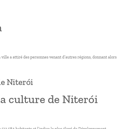
a
la ville a attiré des personnes venant d’autres régions, donnant alors
e Niterói
a culture de Niterói
e 513 584 habitants et l’indice le plus élevé de Développement