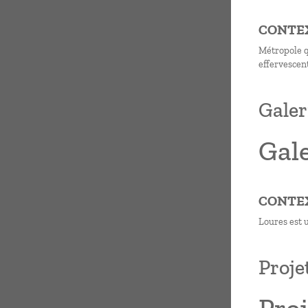
CONTE
Métropole qu
effervescent
Galer
Gale
CONTE
Loures est 
Proje