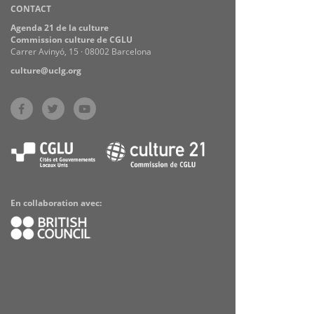
CONTACT
Practices
Agenda 21 de la culture
Commission culture de CGLU
Carrer Avinyó, 15 · 08002 Barcelona
culture@uclg.org
En collaboration avec: