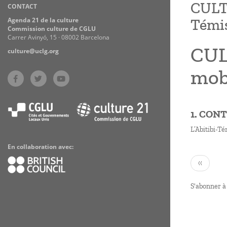
CULTU
CONTACT
Practices
Agenda 21 de la culture
Témi
Commission culture de CGLU
Carrer Avinyó, 15 · 08002 Barcelona
CUL
culture@uclg.org
mob
1. CON
L’Abitibi-T
En collaboration avec:
Paginati
Page
‹‹
précéden
S'abonner à