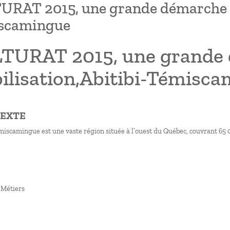
RAT 2015, une grande démarche de
scamingue
TURAT 2015, une grande 
ilisation,Abitibi-Témisc
TEXTE
émiscamingue est une vaste région située à l’ouest du Québec, couvrant 65 0
on
te
 Métiers