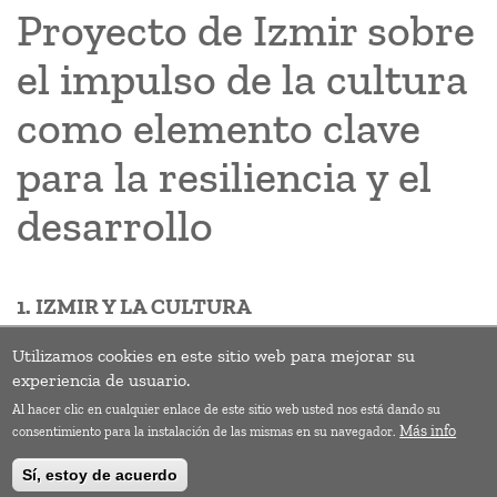
Proyecto de Izmir sobre
el impulso de la cultura
como elemento clave
para la resiliencia y el
desarrollo
1. IZMIR Y LA CULTURA
Izmir (Turquía) cuenta con 4,4 millones de habitantes y es una
Utilizamos cookies en este sitio web para mejorar su
ciudad portuaria entre Asia y Europa que conserva su importancia
experiencia de usuario.
como centro de comercio desde hace siglos.
Al hacer clic en cualquier enlace de este sitio web usted nos está dando su
Suscribirse a Solidaridad
Más info
consentimiento para la instalación de las mismas en su navegador.
Sí, estoy de acuerdo