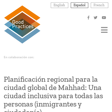
Pasar
English
Español
French
al
contenido
principal
En colaboración con:
Planificación regional para la
ciudad global de Mahhad: Una
ciudad inclusiva para todas las
personas (inmigrantes y