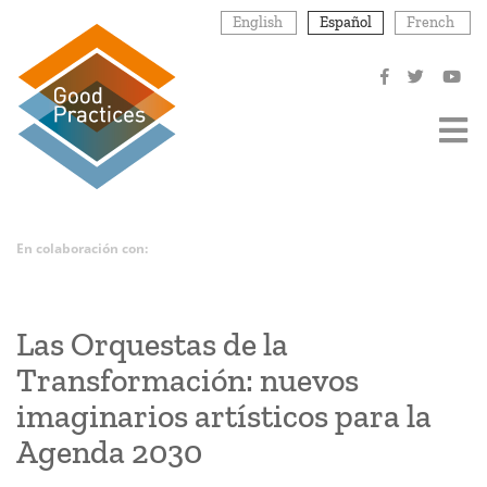
Pasar
English
Español
French
al
contenido
principal
En colaboración con:
Las Orquestas de la
Transformación: nuevos
imaginarios artísticos para la
Agenda 2030