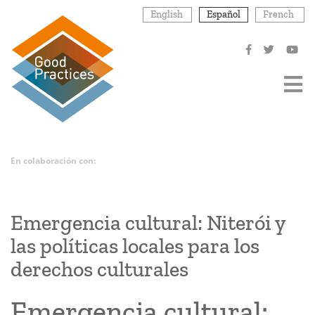
Pasar
English
Español
French
al
contenido
principal
En colaboración con:
Emergencia cultural: Niterói y
las políticas locales para los
derechos culturales
Emergencia cultural: