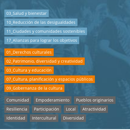
03_Salud y bienestar
10_Reducción de las desigualdades
11_Ciudades y comunidades sostenibles
17_Alianzas para lograr los objetivos
01_Derechos culturales
02_Patrimonio, diversidad y creatividad
03_Cultura y educación
07_Cultura, planificación y espacios públicos
09_Gobernanza de la cultura
Comunidad
Empoderamiento
Pueblos originarios
Resiliencia
Participación
Local
Atractividad
Identidad
Intercultural
Diversidad